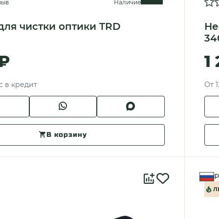
зыв
Наличие
для чистки оптики TRD
Не
34
 ₽
1
с в кредит
От 1
В корзину
Р
Л