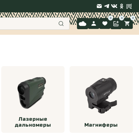
9 397-71-34
Лазерные
дальномеры
Магниферы