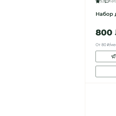
5,0
1 от
Набор 
800
От 80 ₽/ме