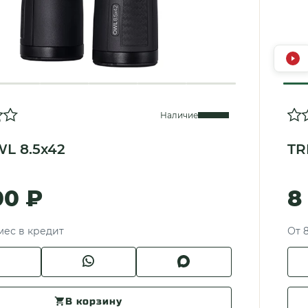
Наличие
L 8.5x42
TR
00 ₽
8
/мес в кредит
От 
В корзину