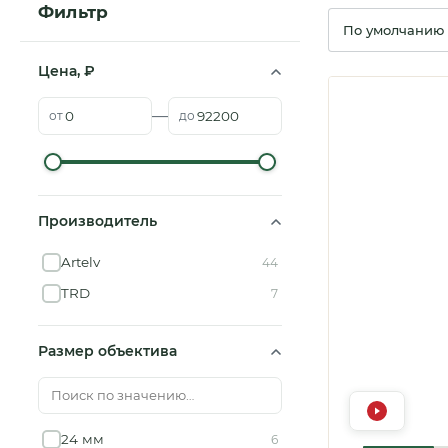
Фильтр
Сортировка
Цена, ₽
—
от
до
Аксессуары для
прицелов
Чистка оптики
Производитель
Artelv
44
TRD
7
Размер объектива
24 мм
6