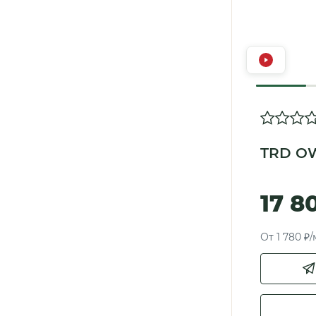
TRD OW
17 8
От 1 780 ₽