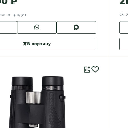
00 ₽
2
/мес в кредит
От 2
В корзину