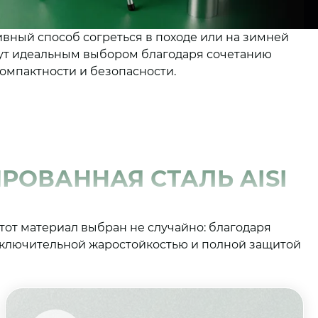
вный способ согреться в походе или на зимней
нут идеальным выбором благодаря сочетанию
компактности и безопасности.
РОВАННАЯ СТАЛЬ AISI
тот материал выбран не случайно: благодаря
сключительной жаростойкостью и полной защитой