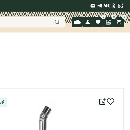
9 397-71-34
%