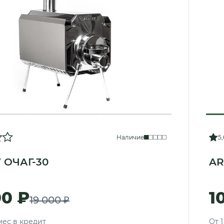
Наличие
5,
 ОЧАГ-30
AR
00 ₽
1
19 000 ₽
/мес в кредит
От 1