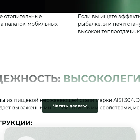
е отопительные
Если вы ищете эффекти
а палаток, мобильных
рыбалке, эти печи ста
высокой теплоотдачи, 
ДЕЖНОСТЬ:
ВЫСОКОЛЕГИ
ы из пищевой нержавеющей стали марки AISI 304. Э
Читать далее
ладает выраженными антимагнитными свойствами, и
ТРУКЦИИ: