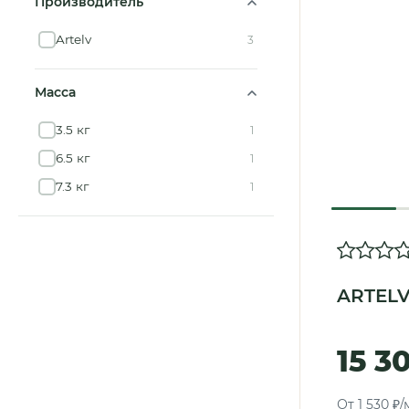
Производитель
Artelv
3
Масса
3.5 кг
1
6.5 кг
1
7.3 кг
1
ARTELV
15 3
От 1 530 ₽