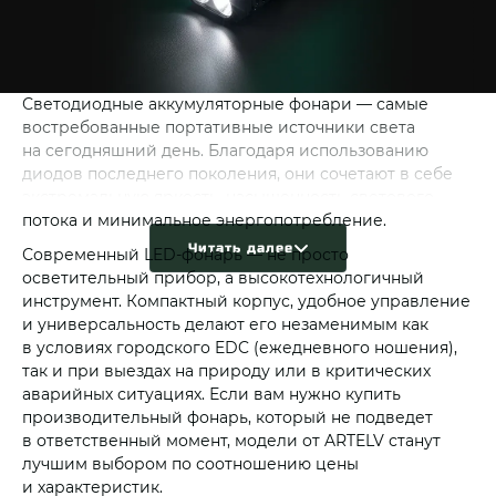
Светодиодные аккумуляторные фонари — самые
востребованные портативные источники света
на сегодняшний день. Благодаря использованию
диодов последнего поколения, они сочетают в себе
экстремальную яркость, насыщенность светового
потока и минимальное энергопотребление.
Читать далее
Современный LED-фонарь — не просто
осветительный прибор, а высокотехнологичный
инструмент. Компактный корпус, удобное управление
и универсальность делают его незаменимым как
в условиях городского EDC (ежедневного ношения),
так и при выездах на природу или в критических
аварийных ситуациях. Если вам нужно купить
производительный фонарь, который не подведет
в ответственный момент, модели от ARTELV станут
лучшим выбором по соотношению цены
и характеристик.