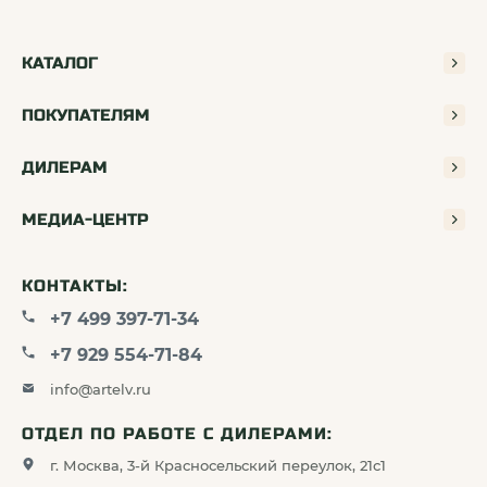
ВЫСОКАЯ МОЩНОСТЬ ДЛЯ МАКСИМАЛЬНОЙ
ДАЛЬНОСТИ
КАТАЛОГ
Одним из важнейших показателей является
мощность светового потока. Измеряемая
ПОКУПАТЕЛЯМ
в люменах (Лм), она напрямую определяет
яркость луча. В сочетании с продуманной
ДИЛЕРАМ
конструкцией рефлектора, мощность влияет
на эффективную дальность освещения:
Чем выше световой поток, тем дальше
МЕДИА-ЦЕНТР
и сильнее «пробивает» фонарь темное
пространство.
Модели с высокой мощностью незаменимы
КОНТАКТЫ:
для исследовательских и поисковых работ.
+7 499 397-71-34
Регулируемая яркость обеспечивает
универсальность: вы можете использовать
+7 929 554-71-84
максимальный режим для поиска объектов
info@artelv.ru
или переключиться на умеренный свет для
лагерных задач, существенно экономя заряд
ОТДЕЛ ПО РАБОТЕ С ДИЛЕРАМИ:
батареи.
г. Москва, 3-й Красносельский переулок, 21с1