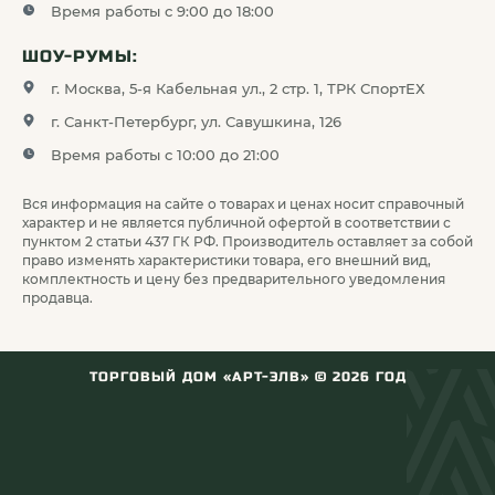
Время работы с 9:00 до 18:00
ШОУ-РУМЫ:
г. Москва, 5-я Кабельная ул., 2 стр. 1, ТРК СпортЕХ
г. Санкт-Петербург, ул. Савушкина, 126
Время работы с 10:00 до 21:00
Вся информация на сайте о товарах и ценах носит справочный
характер и не является публичной офертой в соответствии с
пунктом 2 статьи 437 ГК РФ. Производитель оставляет за собой
право изменять характеристики товара, его внешний вид,
комплектность и цену без предварительного уведомления
ИЗМЕНЯЕМАЯ ФОРМА ЛУЧА
продавца.
Многие тактические и кемпинговые фонари
оснащены функцией настройки геометрии светового
потока. Корректируемый выходной угол позволяет
найти баланс между шириной подсвечиваемой
ТОРГОВЫЙ ДОМ «АРТ-ЭЛВ» ©
2026
ГОД
области и рабочей дистанцией: