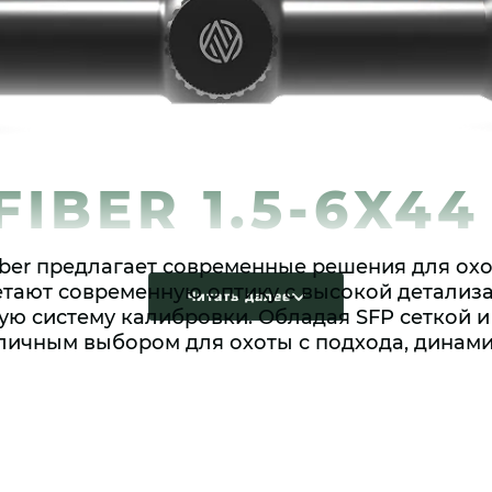
FIBER 1.5-6X44
iber предлагает современные решения для охо
етают современную оптику с высокой детализ
Читать далее
ую систему калибровки. Обладая SFP сеткой 
т отличным выбором для охоты с подхода, дина