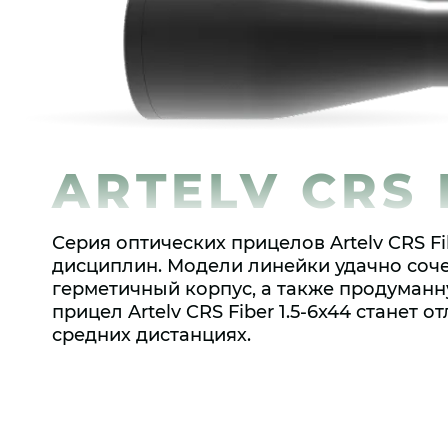
ARTELV CRS 
Серия оптических прицелов Artelv CRS F
дисциплин. Модели линейки удачно соч
герметичный корпус, а также продуманн
прицел Artelv CRS Fiber 1.5-6x44 стане
средних дистанциях.