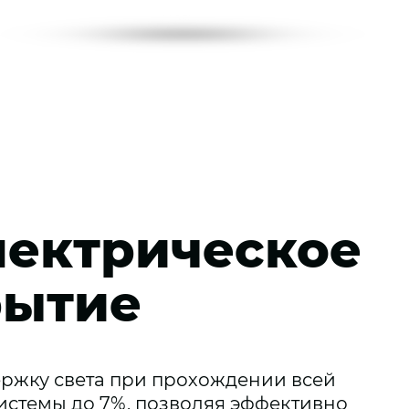
ектрическое
рытие
ржку света при прохождении всей
истемы до 7%, позволяя эффективно