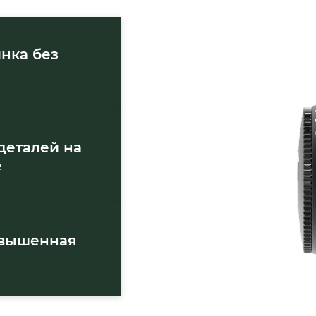
инка без
деталей на
е
овышенная