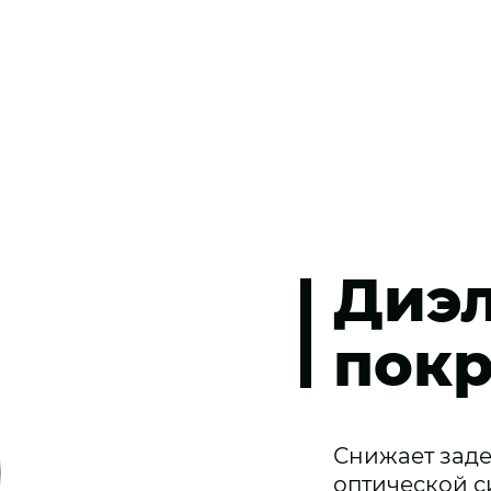
Диэл
пок
Снижает заде
оптической с