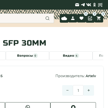
9 397-71-34
4 SFP 30ММ
Вопросы
Видео
Похо
0
4
4S
Производитель:
Artelv
−
+