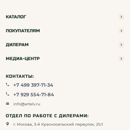
КАТАЛОГ
ПОКУПАТЕЛЯМ
ДИЛЕРАМ
МЕДИА-ЦЕНТР
Точная механика
Удобный ввод поправок
Эргономика барабанов ввода поправок — один из
КОНТАКТЫ:
ключевых элементов точной стрельбы. Новая
конструкция механизмов ARTELV обеспечивает:
+7 499 397-71-34
+7 929 554-71-84
Чёткие и тактильно различимые клики
info@artelv.ru
Уверенную фиксацию положения
ОТДЕЛ ПО РАБОТЕ С ДИЛЕРАМИ:
г. Москва, 3-й Красносельский переулок, 21с1