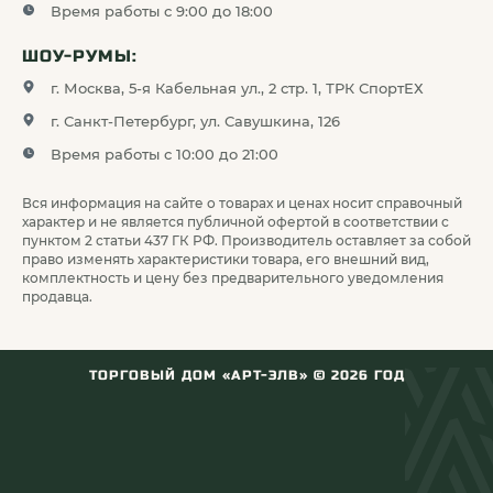
Удобную регулировку даже в перчатках
Время работы с 9:00 до 18:00
ШОУ-РУМЫ:
Широкий диапазон внесения поправок
г. Москва, 5-я Кабельная ул., 2 стр. 1, ТРК СпортЕХ
Стрелок может вводить корректировки практически
г. Санкт-Петербург, ул. Савушкина, 126
«на слух», не теряя внимания к цели. Точная цена
Время работы с 10:00 до 21:00
клика позволяет быстро адаптировать прицел под
конкретный патрон, дистанцию и ветровые условия.
Вся информация на сайте о товарах и ценах носит справочный
характер и не является публичной офертой в соответствии с
пунктом 2 статьи 437 ГК РФ. Производитель оставляет за собой
право изменять характеристики товара, его внешний вид,
комплектность и цену без предварительного уведомления
продавца.
ТОРГОВЫЙ ДОМ «АРТ-ЭЛВ» ©
2026
ГОД