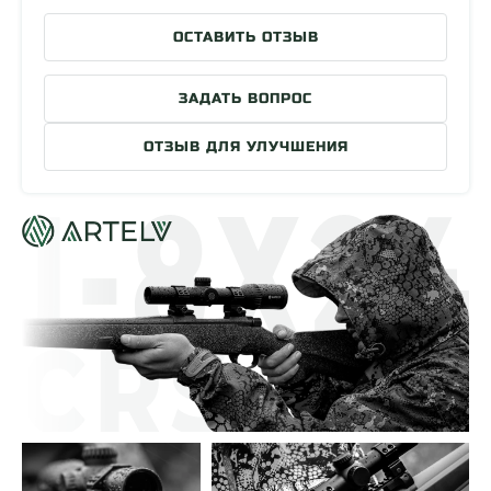
Фокальная плоскость
Вторая
ОСТАВИТЬ ОТЗЫВ
Габариты
287x65x50 мм
Масса
508 гр
ЗАДАТЬ ВОПРОС
Страна разработки
Россия
ОТЗЫВ ДЛЯ УЛУЧШЕНИЯ
Страна сборки
Китай
Гарантия производителя
10 лет