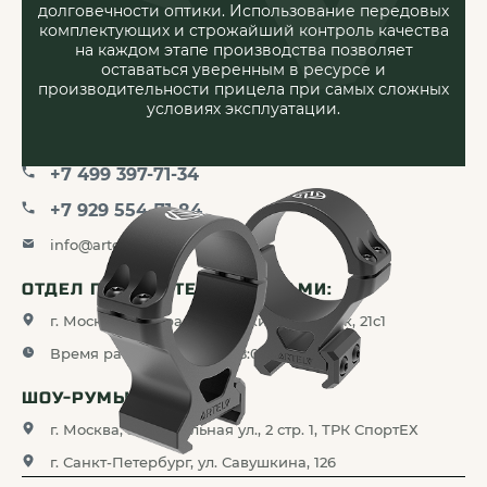
долговечности оптики. Использование передовых
ДИЛЕРАМ
комплектующих и строжайший контроль качества
на каждом этапе производства позволяет
оставаться уверенным в ресурсе и
МЕДИА-ЦЕНТР
производительности прицела при самых сложных
условиях эксплуатации.
КОНТАКТЫ:
+7 499 397-71-34
+7 929 554-71-84
info@artelv.ru
ОТДЕЛ ПО РАБОТЕ С ДИЛЕРАМИ:
г. Москва, 3-й Красносельский переулок, 21с1
Время работы с 9:00 до 18:00
ШОУ-РУМЫ:
г. Москва, 5-я Кабельная ул., 2 стр. 1, ТРК СпортЕХ
г. Санкт-Петербург, ул. Савушкина, 126