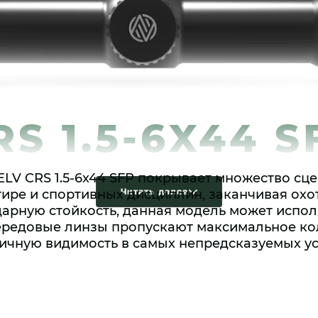
RS 1.5-6X44 S
LV CRS 1.5-6x44 SFP покрывает множество сце
 тире и спортивных дисциплин, заканчивая охо
Читать далее
дарную стойкость, данная модель может испол
редовые линзы пропускают максимальное кол
личную видимость в самых непредсказуемых ус