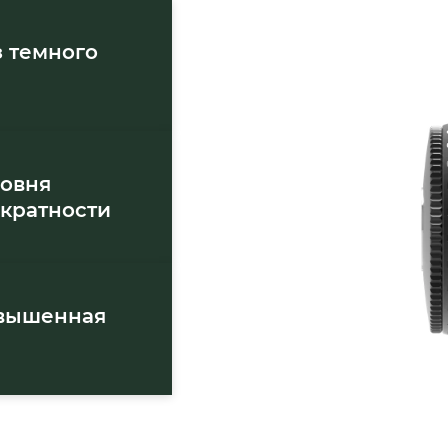
 темного
ровня
кратности
овышенная