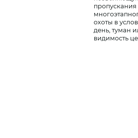
пропускания 
многоэтапног
охоты в усло
день, туман 
видимость це