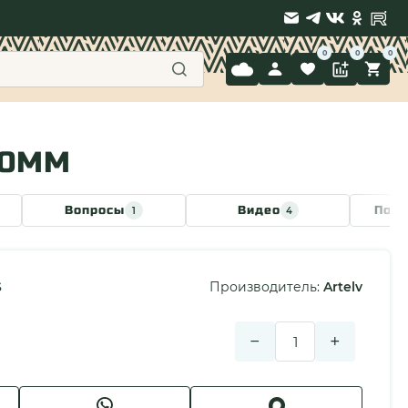
9 397-71-34
30ММ
Вопросы
Видео
Похо
1
4
S
Производитель:
Artelv
−
+