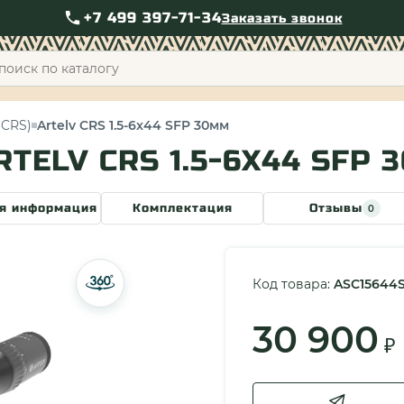
+7 499 397-71-34
Заказать звонок
+7 49
(CRS)
Artelv CRS 1.5-6x44 SFP 30мм
TELV CRS 1.5-6X44 SFP 
я информация
Комплектация
Отзывы
0
Код товара:
ASC15644
30 900
₽