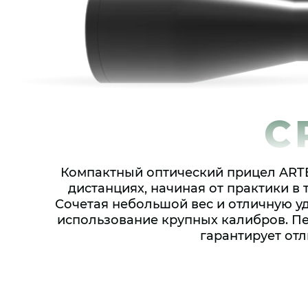
C
Компактный оптический прицел ARTE
дистанциях, начиная от практики в
Сочетая небольшой вес и отличную у
использование крупных калибров. Пе
гарантирует от