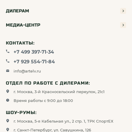
газовой горелки?
ДИЛЕРАМ
Обычная горелка — это только источник огня.
Походная кухня — это интегрированное
МЕДИА-ЦЕНТР
решение с ветрозащитой, теплообменником
и устойчивой подставкой. Она работает на 30–
50% эффективнее, экономит топливо
КОНТАКТЫ:
и позволяет готовить даже при сильном
шквалистом ветре, где обычная горелка просто
+7 499 397-71-34
погаснет.
+7 929 554-71-84
info@artelv.ru
На сколько хватит одного
стандартного газового баллона
ОТДЕЛ ПО РАБОТЕ С ДИЛЕРАМИ:
(230 г)?
г. Москва, 3-й Красносельский переулок, 21с1
Время работы с 9:00 до 18:00
При использовании кухни с теплообменником
и мощностью 2000 Вт, одного баллона на 230 г
Насколько надежен пьезоподжиг
хватит примерно на 20–25 литров кипятка.
ШОУ-РУМЫ:
в условиях высокой влажности или
В реальных условиях это около 10–12 дней
мороза?
г. Москва, 5-я Кабельная ул., 2 стр. 1, ТРК СпортЕХ
индивидуальных завтраков и ужинов. Без
теплообменника расход топлива будет в 1,5
г. Санкт-Петербург, ул. Савушкина, 126