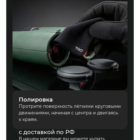
Полировка
Протрите поверхность лёгкими круговыми
движениями, начиная с центра и двигаясь
КУПИТЬ НАБОР
к краям.
для чистки оптики
с доставкой по РФ
В нашем магазине вы можете купить