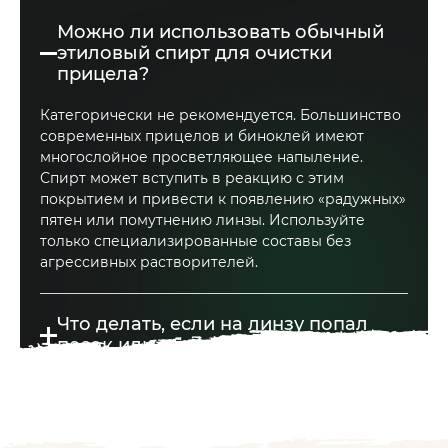
Можно ли использовать обычный
этиловый спирт для очистки
прицела?
Категорически не рекомендуется. Большинство
современных прицелов и биноклей имеют
многослойное просветляющее напыление.
Спирт может вступить в реакцию с этим
покрытием и привести к появлению «радужных»
пятен или помутнению линзы. Используйте
только специализированные составы без
агрессивных растворителей.
Что делать, если на линзу попал
песок или мелкая грязь?
Ни в коем случае не протирайте линзу сразу
Как очистить линзы в полевых
салфеткой — это приведет к появлению
условиях на охоте?
царапин. Сначала необходимо сдуть крупные