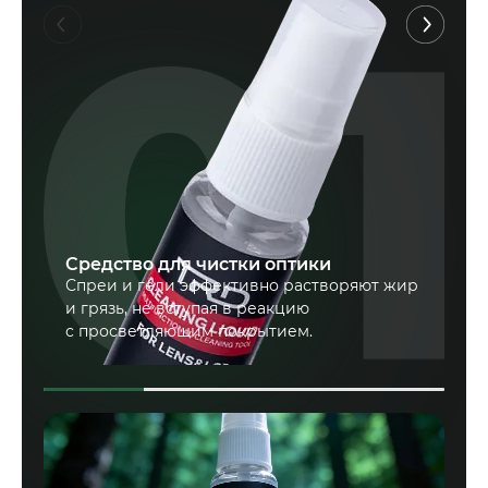
Са
Средство для чистки оптики
(
Спреи и гели эффективно растворяют жир
Мя
и грязь, не вступая в реакцию
от
с просветляющим покрытием.
во