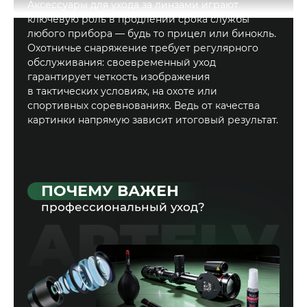
Аксессуары для ухода за линзами играют
ключевую роль в продлении срока службы
любого прибора — будь то прицел или бинокль.
Читать далее
Охотничье снаряжение требует регулярного
обслуживания: своевременный уход
гарантирует четкость изображения
в тактических условиях, на охоте или
спортивных соревнованиях. Ведь от качества
картинки напрямую зависит итоговый результат.
ПОЧЕМУ ВАЖЕН
профессиональный уход?