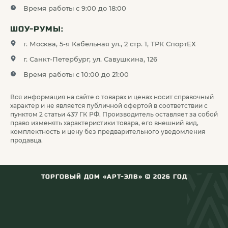
Время работы с 9:00 до 18:00
ШОУ-РУМЫ:
г. Москва, 5-я Кабельная ул., 2 стр. 1, ТРК СпортЕХ
г. Санкт-Петербург, ул. Савушкина, 126
Время работы с 10:00 до 21:00
Вся информация на сайте о товарах и ценах носит справочный
характер и не является публичной офертой в соответствии с
пунктом 2 статьи 437 ГК РФ. Производитель оставляет за собой
право изменять характеристики товара, его внешний вид,
комплектность и цену без предварительного уведомления
В этой статье мы описали этапы ухода
продавца.
за оптикой на примере оптического
прицела для охоты ARTELV.
Прочитать
ТОРГОВЫЙ ДОМ «АРТ-ЭЛВ» ©
2026
ГОД