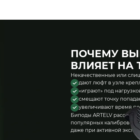
ПОЧЕМУ ВЫ
ВЛИЯЕТ НА
Некачественные или слиш
дают люфт в узле кре
«играют» под нагрузко
смещают точку попада
увеличивают время по
Биподы ARTELV рассчитан
популярных калибров (.223
даже при активной эксплу