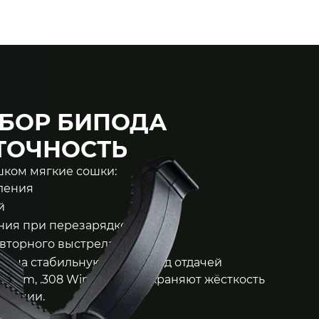
БОР БИПОДА
 ТОЧНОСТЬ
ком мягкие сошки:
пления
й
ния при перезарядке
вторного выстрела
ы на стабильную работу под отдачей
 Rem, .308 Win и др.) и сохраняют жёсткость
атации.