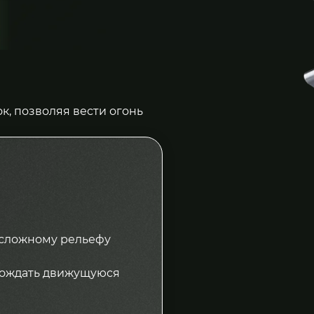
, позволяя вести огонь
 сложному рельефу
вождать движущуюся