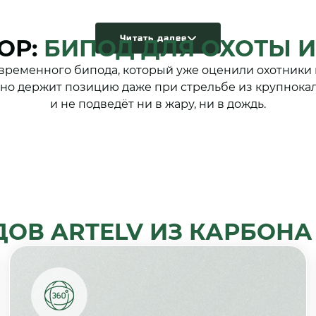
Читать далее
ОР:
БИПОД ДЛЯ ОХОТЫ И
овременного бипода, который уже оценили охотники 
но держит позицию даже при стрельбе из крупнок
и не подведёт ни в жару, ни в дождь.
ОВ ARTELV ИЗ КАРБОНА