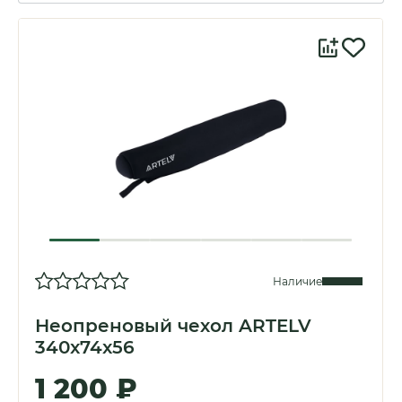
Баллистические турели
Кольца для прицелов
Крышки на прицел
Чехлы для прицелов
Наличие
Цифровые уровни
Неопреновый чехол ARTELV
340x74x56
1 200 ₽