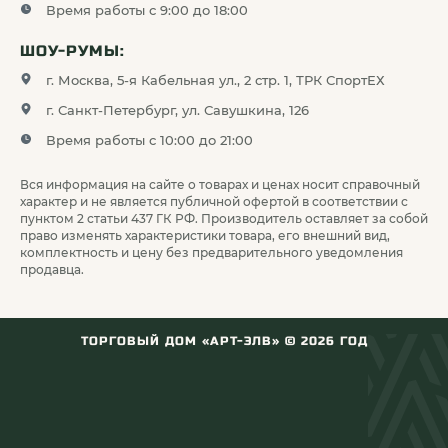
Время работы с 9:00 до 18:00
ассортимент крышек, бленд, колец и
турелей.
ШОУ-РУМЫ:
г. Москва, 5-я Кабельная ул., 2 стр. 1, ТРК СпортЕХ
г. Санкт-Петербург, ул. Савушкина, 126
Контакты для заказа
Время работы с 10:00 до 21:00
аксессуаров для прицелов
Свяжитесь с нашими экспертами, чтобы
Вся информация на сайте о товарах и ценах носит справочный
характер и не является публичной офертой в соответствии с
получить консультацию по совместимости
пунктом 2 статьи 437 ГК РФ. Производитель оставляет за собой
колец, бленд и турелей с вашей оптикой, а
право изменять характеристики товара, его внешний вид,
также правильно подобрать аксессуары под
комплектность и цену без предварительного уведомления
конкретные задачи.
продавца.
Телефон: 8 (499) 397-71-34
ТОРГОВЫЙ ДОМ «АРТ-ЭЛВ» ©
2026
ГОД
МАКС
Telegram