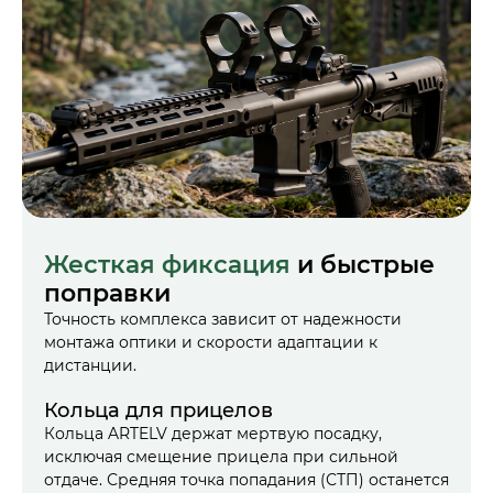
Жесткая фиксация
и быстрые
поправки
Точность комплекса зависит от надежности
монтажа оптики и скорости адаптации к
дистанции.
Кольца для прицелов
Бал
Кольца ARTELV держат мертвую посадку,
Инст
исключая смещение прицела при сильной
диста
отдаче. Средняя точка попадания (СТП) останется
уме»