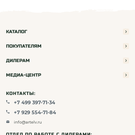
поверхностями. Они не боятся и механических
повреждений, что делает их идеальными не только
для спокойной, но и динамичной ловли рыбы при
любых погодных условиях.
КАТАЛОГ
ПОКУПАТЕЛЯМ
Обширный интервал рабочих температур
ДИЛЕРАМ
Термоизолированные приемники стабильно
работают при температурных интервалах от -10°С
МЕДИА-ЦЕНТР
до +50°С, что позволяет рыбачить с ними в
изнуряющий зной и легкие заморозки
КОНТАКТЫ:
практически круглый год.
+7 499 397-71-34
+7 929 554-71-84
Продуманная система питания
info@artelv.ru
В зависимости от модели, питанием эхолотов
ОТДЕЛ ПО РАБОТЕ С ДИЛЕРАМИ: