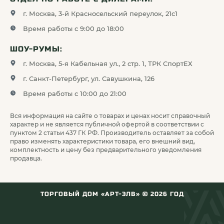
служат батареи типа AAA или литиевые
г. Москва, 3-й Красносельский переулок, 21с1
аккумуляторы 3.7В, заряда которых хватает на
Время работы с 9:00 до 18:00
многочасовое использование даже при низких
температурах воздуха.
ШОУ-РУМЫ:
г. Москва, 5-я Кабельная ул., 2 стр. 1, ТРК СпортЕХ
г. Санкт-Петербург, ул. Савушкина, 126
Полная комплектация
Время работы с 10:00 до 21:00
Помимо трансдьюсеров, оригинальные эхолоты от
Вся информация на сайте о товарах и ценах носит справочный
TRD укомплектованы коннекторами для лески,
характер и не является публичной офертой в соответствии с
кронштейнами, ремешками и кабелями USB, что
пунктом 2 статьи 437 ГК РФ. Производитель оставляет за собой
право изменять характеристики товара, его внешний вид,
позволяет использовать их «из коробки».
комплектность и цену без предварительного уведомления
продавца.
Официальная гарантия
ТОРГОВЫЙ ДОМ «АРТ-ЭЛВ» ©
2026
ГОД
Производитель TRD уверен в качестве своих
эхолотов и поставляет их совместно с гарантийным