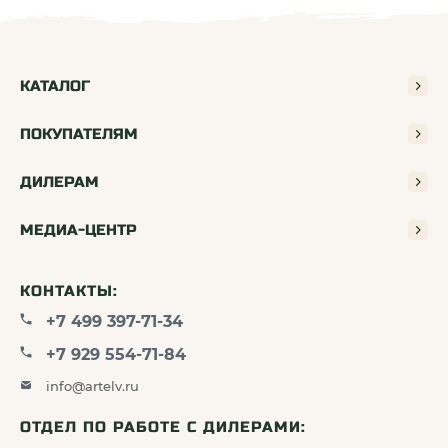
Если вы ищете оригинальный, надежный и
эффективный источник питания для своего
КАТАЛОГ
прицела, фонаря или иного устройства,
воспользуйтесь каталогом на нашем сайте. Мы
ПОКУПАТЕЛЯМ
ценим доверие своих покупателей и нацелены на
продолжительное сотрудничество, поэтому:
ДИЛЕРАМ
МЕДИА-ЦЕНТР
применяем протестированные компоненты;
следим за сроком годности и состоянием
КОНТАКТЫ:
АКБ;
+7 499 397-71-34
храним аксессуары с соблюдением
+7 929 554-71-84
технического регламента;
предоставляем экспертные консультации.
info@artelv.ru
ОТДЕЛ ПО РАБОТЕ С ДИЛЕРАМИ: