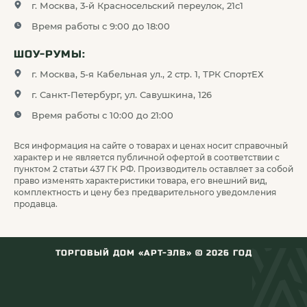
г. Москва, 3-й Красносельский переулок, 21с1
Помимо высокоэффективных аккумуляторов и
Время работы с 9:00 до 18:00
батареек, мы представляем вниманию
инновационные зарядные станции и устройства.
ШОУ-РУМЫ:
Вся продукция ARTELV соответствует
г. Москва, 5-я Кабельная ул., 2 стр. 1, ТРК СпортЕХ
международным стандартам качества и
г. Санкт-Петербург, ул. Савушкина, 126
безопасности, что подтверждается наличием
Время работы с 10:00 до 21:00
соответствующих сертификатов.
Вся информация на сайте о товарах и ценах носит справочный
характер и не является публичной офертой в соответствии с
пунктом 2 статьи 437 ГК РФ. Производитель оставляет за собой
С 2018 года наша команда специализируется на
право изменять характеристики товара, его внешний вид,
поставках товаров для охоты, спорта и активного
комплектность и цену без предварительного уведомления
продавца.
отдыха, поэтому мы точно знаем, какие батарейки
нужны под те или иные тактические задачи. В
нашем магазине вы можете купить батарейку под
ТОРГОВЫЙ ДОМ «АРТ-ЭЛВ» ©
2026
ГОД
конкретную цель и имеющийся бюджет, а при
возникновении сложностей с выбором, их
оперативно рещит наш квалифицированный