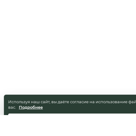
Используя наш сайт, вы даёте согласие на использование фай
вас.
Подробнее
ПРИНИМА
Заказать зво