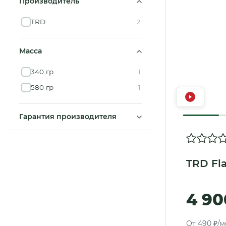
Производитель
TRD
2
Масса
340 гр
1
580 гр
1
Гарантия производителя
TRD Fla
4 90
От 490 ₽/м