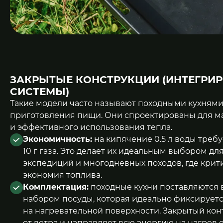
ЗАКРЫТЫЕ КОНСТРУКЦИИ (ИНТЕГРИ
СИСТЕМЫ)
Такие модели часто называют походными кухням
приготовления пищи. Они спроектированы для м
и эффективного использования тепла.
Экономичность:
на кипячение 0.5 л воды требу
10 г газа. Это делает их идеальным выбором дл
экспедиций и многодневных походов, где крит
экономия топлива.
Комплектация:
походные кухни поставляются 
набором посуды, которая идеально фиксирует
на нагревательной поверхности. Закрытый ко
от ветра и направляет всю энергию на нагрев 