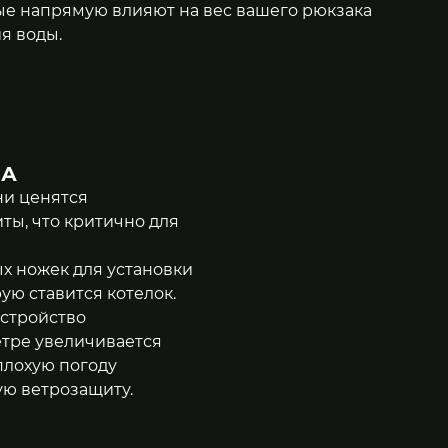
ые напрямую влияют на вес вашего рюкзака
я воды.
ПА
ни ценятся
ты, что критично для
х ножек для установки
ую ставится котелок.
устройство
етре увеличивается
плохую погоду
ю ветрозащиту.