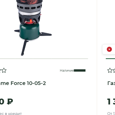
Наличие
me Force 10-05-2
Га
0 ₽
1
ес в кредит
От 1