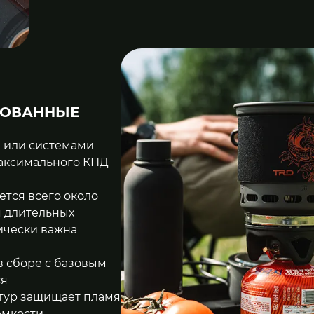
РОВАННЫЕ
и или системами
аксимального КПД
ется всего около
я длительных
ически важна
в сборе с базовым
ся
нтур защищает пламя
емкости.