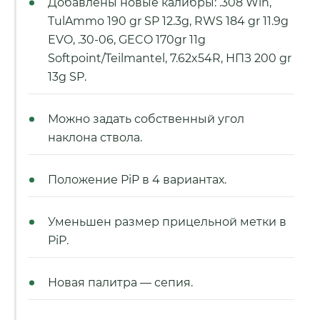
Добавлены новые калибры: .308 Win,
TulAmmo 190 gr SP 12.3g, RWS 184 gr 11.9g
EVO, .30-06, GECO 170gr 11g
Softpoint/Teilmantel, 7.62x54R, НПЗ 200 gr
13g SP.
Можно задать собственный угол
наклона ствола.
Положение PiP в 4 вариантах.
Уменьшен размер прицельной метки в
PiP.
Новая палитра — сепия.