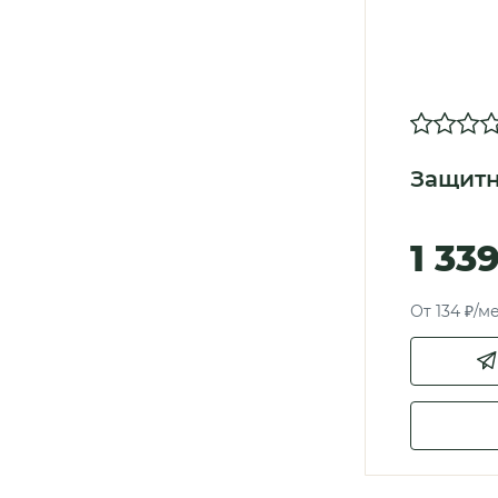
Защитн
1 33
От 134 ₽/м