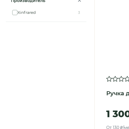
Производитель
Xinfrared
3
Ручка д
1 30
От 130 ₽/м