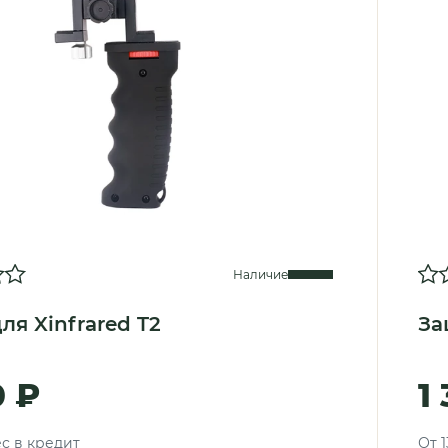
Наличие
ля Xinfrared T2
За
0 ₽
1
ес в кредит
От 1