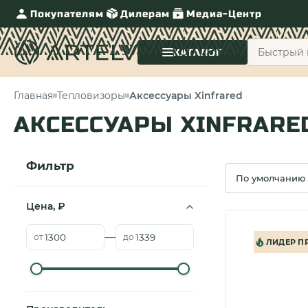
Покупателям
Дилерам
Медиа-Центр
КАТАЛОГ
Главная
Тепловизоры
Аксессуары Xinfrared
АКСЕССУАРЫ XINFRARE
Фильтр
Сортировка
Цена, ₽
—
от
до
ЛИДЕР П