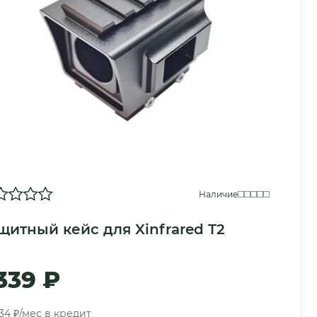
Наличие
щитный кейс для Xinfrared T2
 339 ₽
34 ₽/мес в кредит