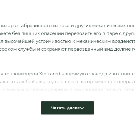
изор от абразивного износа и других механических по
ете без лишних опасений перевозить его в паре с друг
ся высочайшей устойчивостью к механическим воздействи
сроком службы и сохраняют первозданный вид долгие г
 тепловизоров Xinfrared напрямую с завода изготовите
аказать любой аксессуар нашего ассортимента с операт
ями, мы остаемся уверены в сохранности товара незав
Читать далее