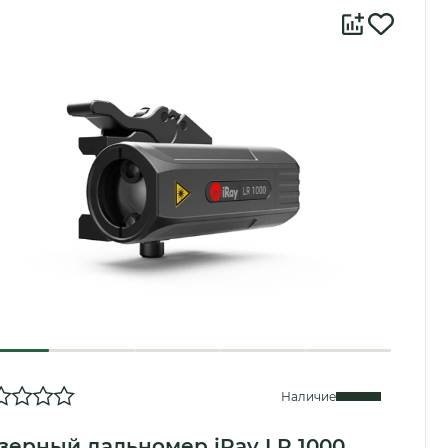
Наличие
зерный дальномер iRay LR 1000