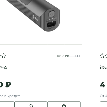
Наличие
P-4
iR
0 ₽
4
ес в кредит
От 