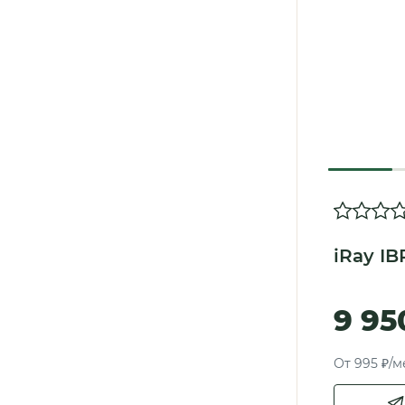
iRay IB
9 95
От 995 ₽/м