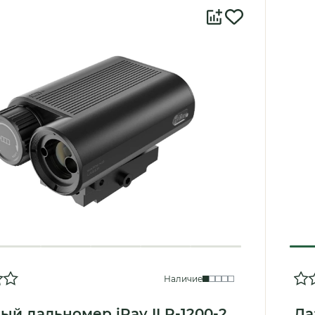
Наличие
ый дальномер iRay ILR-1200-2
Ла