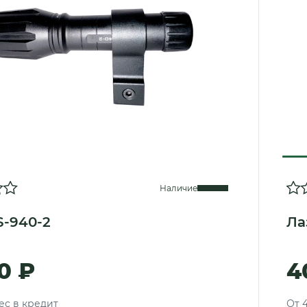
Наличие
S-940-2
Ла
0 ₽
4
ес в кредит
От 