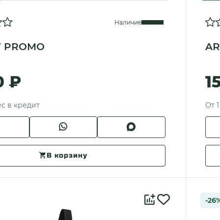
Наличие
V PROMO
AR
0 ₽
1
ес в кредит
От 1
В корзину
-26