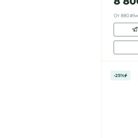
8 80
От 880 ₽/м
-25%