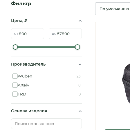
Фильтр
Сортировка
Цена, ₽
—
от
до
Триподы
Фонари
Производитель
Wuben
23
Artelv
18
TRD
9
Основа изделия