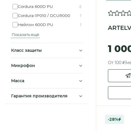
Cordura 600D PU
2
Cordura-1P010 / DCUR000
1
Нейлон 600D PU
1
ARTEL
Показать ещё
1 00
Класс защиты
От 100 ₽/м
Микрофон
Масса
Гарантия производителя
-28%