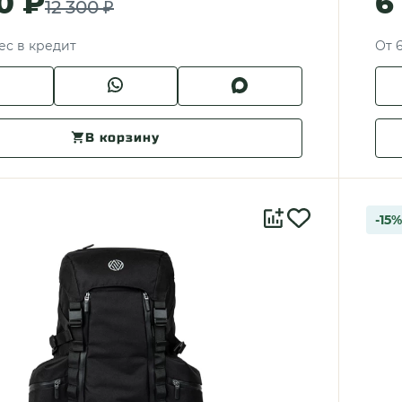
0 ₽
6
12 300 ₽
ес в кредит
От 
В корзину
-15