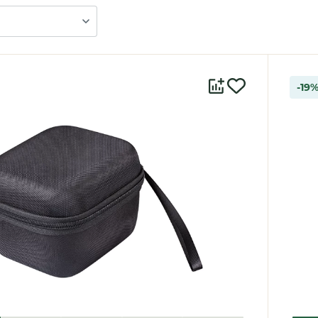
-19
Туристические
печи
Газовые плиты