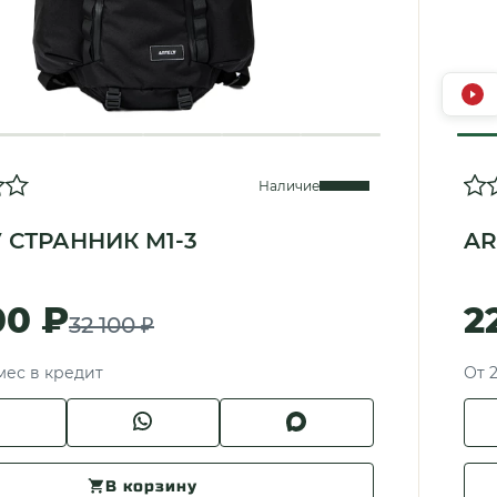
Наличие
 СТРАННИК M1-3
AR
00 ₽
2
32 100 ₽
/мес в кредит
От 2
В корзину