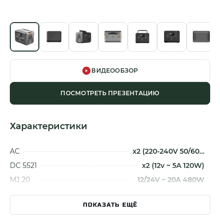
ВИДЕООБЗОР
ПОСМОТРЕТЬ ПРЕЗЕНТАЦИЮ
Характеристики
AC
x2 (220-240V 50/60…
DC 5521
x2 (12v ~ 5A 120W)
MJ 20
12/24V ~ 20A 480W
USB TYPE-A
x2 (5V ~ 12V / 3A ~…
ПОКАЗАТЬ ЕЩЁ
USB TYPE-C
x2 (5V ~ 15V /2A ~…