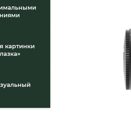
нимальными
ениями
я картинки
лазка»
изуальный