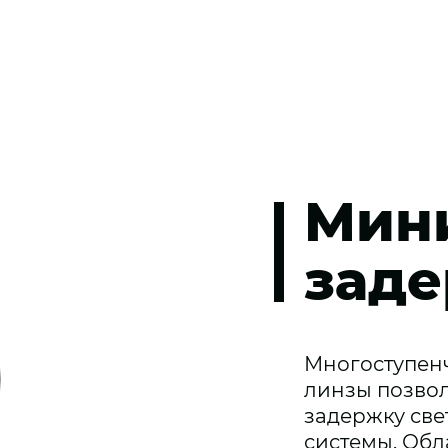
Мин
заде
Многоступенч
линзы позво
задержку све
системы. Об