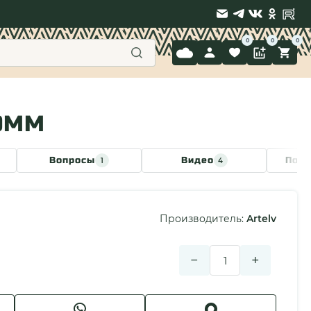
9 397-71-34
30ММ
Вопросы
Видео
Похо
1
4
Производитель:
Artelv
−
+