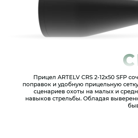
C
Прицел ARTELV CRS 2-12x50 SFP со
поправок и удобную прицельную сетку
сценариев охоты на малых и сред
навыков стрельбы. Обладая выверенн
быв