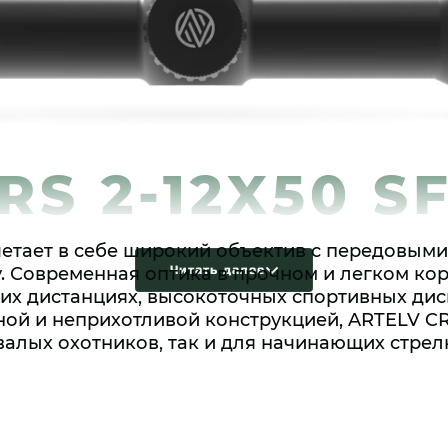
RS 2-12X50 S
четает в себе широкий объектив с передовым
. Современная оптика в прочном и легком ко
Читать далее
них дистанциях, высокоточных спортивных дис
ой и неприхотливой конструкцией, ARTELV CR
алых охотников, так и для начинающих стрел