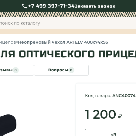
+7 499 397-71-34
Заказать звонок
+7 49
рицелов
Неопреновый чехол ARTELV 400x74x56
ЛЯ ОПТИЧЕСКОГО ПРИЦЕЛ
тзывы
Вопросы
0
0
Код товара:
ANC40074
1 200
₽