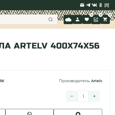
9 397-71-34
А ARTELV 400X74X56
56
Производитель:
Artelv
−
+