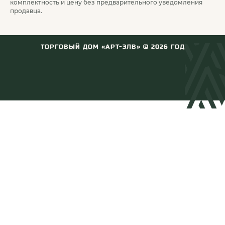
комплектность и цену без предварительного уведомления
оптических прицелов ARTELV
продавца.
В нашем интернет-магазине вы можете купить
оригинальные чехлы для оптических прицелов
ТОРГОВЫЙ ДОМ «АРТ-ЭЛВ» ©
2026
ГОД
АРТЕЛВ и моделей других производителей. Мы
рады предложить вам качественный сервис,
удобные способы оплаты и оперативную доставку
заказов по РФ.