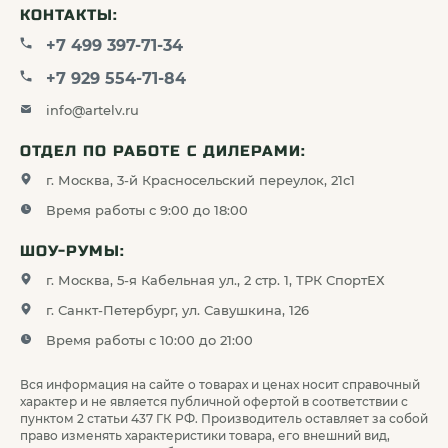
качественную защиту, не утяжеляя снаряжение,
КОНТАКТЫ:
благодаря чему, применение такого аксессуара
+7 499 397-71-34
повышает комфорт при эксплуатации оптического
+7 929 554-71-84
оборудования.
info@artelv.ru
ОТДЕЛ ПО РАБОТЕ С ДИЛЕРАМИ:
Долгий срок эксплуатации
г. Москва, 3-й Красносельский переулок, 21с1
Высокая стойкость неопрена к износу
Время работы с 9:00 до 18:00
обеспечивает продолжительный срок службы
ШОУ-РУМЫ:
чехла для оптического прицела. Кроме того,
применение защитных средств существенно
г. Москва, 5-я Кабельная ул., 2 стр. 1, ТРК СпортЕХ
повышает стойкость оборудования к суровым
г. Санкт-Петербург, ул. Савушкина, 126
условиям эксплуатации и продлевает его
Время работы с 10:00 до 21:00
работоспособность.
Вся информация на сайте о товарах и ценах носит справочный
характер и не является публичной офертой в соответствии с
пунктом 2 статьи 437 ГК РФ. Производитель оставляет за собой
Купить неопреновые чехлы для
право изменять характеристики товара, его внешний вид,