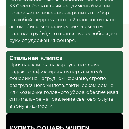
X3 Green Pro мощный неодимовый магнит
позволяет мгновенно закрепить прибор
на любой ферромагнитной плоскости (капот
автомобиля, металлические элементы
палатки, трубы), что полностью освобождает
руки от удержания фонаря.
КАТАЛОГ
Стальная клипса
ПОКУПАТЕЛЯМ
Прочная клипса на корпусе позволяет
надежно зафиксировать портативный
ДИЛЕРАМ
фонарик на нагрудном кармане, стропе
разгрузочного жилета, тактическом ремне
МЕДИА-ЦЕНТР
или козырьке головного убора, обеспечивая
оптимальное направление светового луча
КОНТАКТЫ:
в зону видимости.
+7 499 397-71-34
+7 929 554-71-84
КУПИТЬ ФОНАРЬ WUBEN