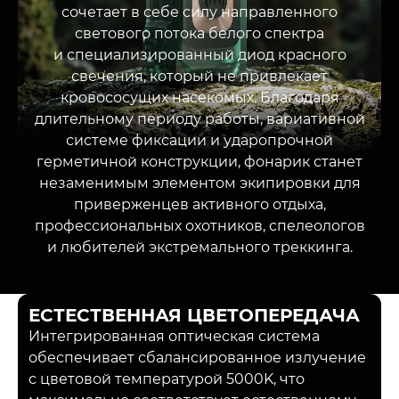
сочетает в себе силу направленного
светового потока белого спектра
и специализированный диод красного
свечения, который не привлекает
кровососущих насекомых. Благодаря
длительному периоду работы, вариативной
системе фиксации и ударопрочной
герметичной конструкции, фонарик станет
Читать далее
незаменимым элементом экипировки для
приверженцев активного отдыха,
профессиональных охотников, спелеологов
и любителей экстремального треккинга.
ЕСТЕСТВЕННАЯ ЦВЕТОПЕРЕДАЧА
Интегрированная оптическая система
обеспечивает сбалансированное излучение
с цветовой температурой 5000K, что