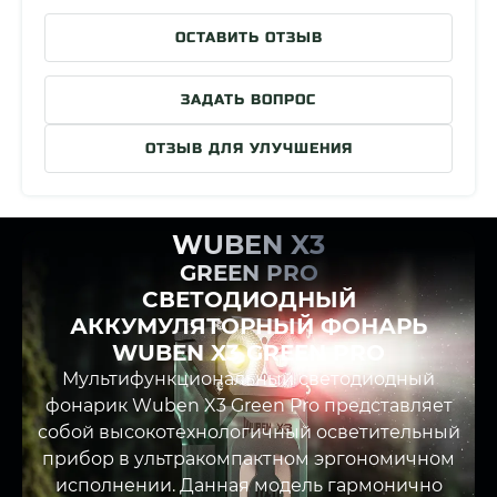
ОСТАВИТЬ ОТЗЫВ
ЗАДАТЬ ВОПРОС
ОТЗЫВ ДЛЯ УЛУЧШЕНИЯ
WUBEN X3
GREEN PRO
СВЕТОДИОДНЫЙ
АККУМУЛЯТОРНЫЙ ФОНАРЬ
WUBEN X3 GREEN PRO
Мультифункциональный светодиодный
фонарик Wuben X3 Green Pro представляет
собой высокотехнологичный осветительный
прибор в ультракомпактном эргономичном
исполнении. Данная модель гармонично