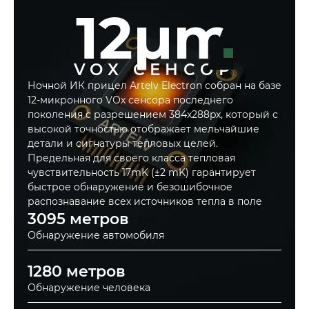
12µm
VOX СЕНСОР
Ночной ИК прицел Artelv Electron собран на базе
12-микронного VOx сенсора последнего
поколения с разрешением 384x288px, который с
высокой точностью отображает мельчайшие
детали и сигнатуры тепловых целей.
Предельная для своего класса тепловая
чувствительность 17mK (±2 mK) гарантирует
быстрое обнаружение и безошибочное
распознавание всех источников тепла в поле
зрения.
3095 метров
Обнаружение автомобиля
1280 метров
Обнаружение человека