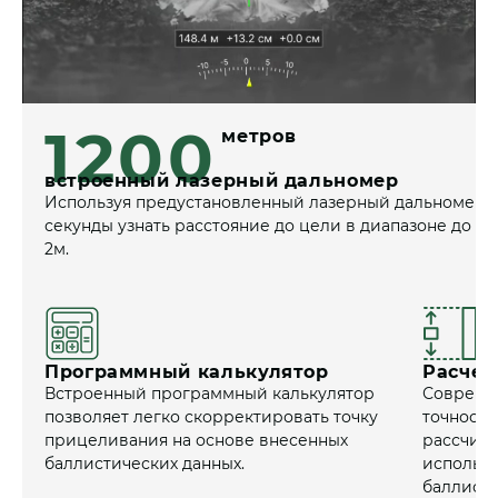
1200
метров
встроенный лазерный дальномер
Используя предустановленный лазерный дальномер в
секунды узнать расстояние до цели в диапазоне до 1
2м.
Программный калькулятор
Расчет
Встроенный программный калькулятор
Совреме
позволяет легко скорректировать точку
точность
прицеливания на основе внесенных
рассчиты
баллистических данных.
использу
баллисти