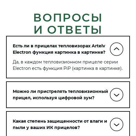
ВОПРОСЫ
И ОТВЕТЫ
Есть ли в прицелах тепловизорах Artelv
Electron функция картинка в картинке?
Да, в каждом тепловизионном прицеле серии
Electron есть функция PiP (картинка в картинке).
Можно ли пристрелять тепловизионный
прицел, используя цифровой зум?
Да, в режиме пристрелки можно изменять
цифровую кратность, при этом,
пропорционально будет уменьшаться /
Какая степень защищенности от влаги и
увеличиваться и шаг клика.
пыли у ваших ИК прицелов?