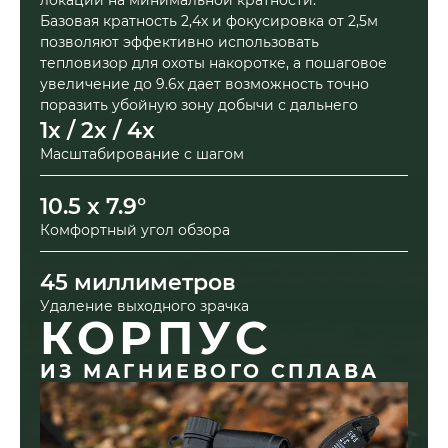
локации на минимальной кратности.
Базовая кратность 2,4х и фокусировка от 2,5м
позволяют эффективно использовать
тепловизор для охоты накоротке, а пошаговое
увеличение до 9.6х дает возможность точно
поразить убойную зону добычи с дальнего
расстояния.
1x / 2x / 4x
Масштабирование с шагом
10.5 x 7.9°
Комфортный угол обзора
45 миллиметров
Удаление выходного зрачка
КОРПУС
ИЗ МАГНИЕВОГО СПЛАВА