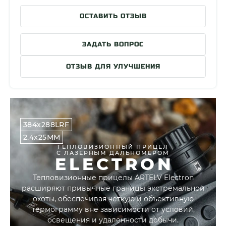
Класс защиты
IP67
ОСТАВИТЬ ОТЗЫВ
Материал корпуса
Магниевый сплав
Минимальная дистанция фокусировки
2.5м
ЗАДАТЬ ВОПРОС
Память устройства
32Gb
ОТЗЫВ ДЛЯ УЛУЧШЕНИЯ
Передача видеофайлов по CVBS
Нет
Питание от мобильных источников питания
5В, 2А
Рабочая температура
-30 C - +55 C
Ударная стойкость
7000 Дж
384x288LRF
Габариты
196x62x90
2.4x25ММ
Масса
585гр
ТЕПЛОВИЗИОННЫЙ ПРИЦЕЛ
С ЛАЗЕРНЫМ ДАЛЬНОМЕРОМ
Страна разработки
Россия
ELECTRON
Страна сборки
Китай
Тепловизионные прицелы ARTELV Electron
Обнаружение автомобиля
3200м
расширяют привычные границы экстремальной
охоты, обеспечивая четкую и объективную
Распознание автомобиля
800м
термограмму вне зависимости от условий,
Обнаружение (1.7м x 0.5м)
1280м
освещения и удаленности добычи.