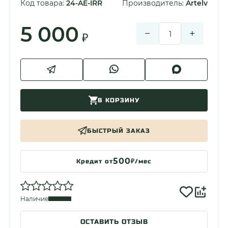
Код товара:
24-AE-IRR
Производитель:
Artelv
Габариты
70x26x10
Вес адаптера
24гр
5 000
−
+
₽
Масса
24гр
Страна сборки
Россия
В КОРЗИНУ
БЫСТРЫЙ ЗАКАЗ
500
Кредит от
₽/мес
Наличие
ОСТАВИТЬ ОТЗЫВ