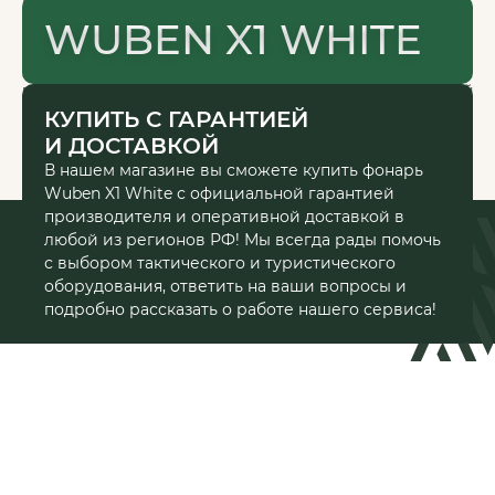
Время работы с 10:00 до 21:00
WUBEN X1 WHITE
Вся информация на сайте о товарах и ценах носит справочный
характер и не является публичной офертой в соответствии с
пунктом 2 статьи 437 ГК РФ. Производитель оставляет за собой
право изменять характеристики товара, его внешний вид,
КУПИТЬ С ГАРАНТИЕЙ
комплектность и цену без предварительного уведомления
И ДОСТАВКОЙ
продавца.
В нашем магазине вы сможете купить фонарь
Wuben X1 White с официальной гарантией
производителя и оперативной доставкой в
ТОРГОВЫЙ ДОМ «АРТ-ЭЛВ» ©
2026
ГОД
любой из регионов РФ! Мы всегда рады помочь
с выбором тактического и туристического
оборудования, ответить на ваши вопросы и
подробно рассказать о работе нашего сервиса!