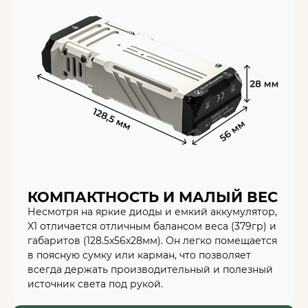
ДИЛЕРАМ
МЕДИА-ЦЕНТР
КОНТАКТЫ:
+7 499 397-71-34
+7 929 554-71-84
info@artelv.ru
ОТДЕЛ ПО РАБОТЕ С ДИЛЕРАМИ:
КОМПАКТНОСТЬ И МАЛЫЙ ВЕС
г. Москва, 3-й Красносельский переулок, 21с1
Несмотря на яркие диоды и емкий аккумулятор,
Время работы с 9:00 до 18:00
X1 отличается отличным балансом веса (379гр) и
габаритов (128.5x56x28мм). Он легко помещается
ШОУ-РУМЫ:
в поясную сумку или карман, что позволяет
всегда держать производительный и полезный
г. Москва, 5-я Кабельная ул., 2 стр. 1, ТРК СпортЕХ
источник света под рукой.
г. Санкт-Петербург, ул. Савушкина, 126