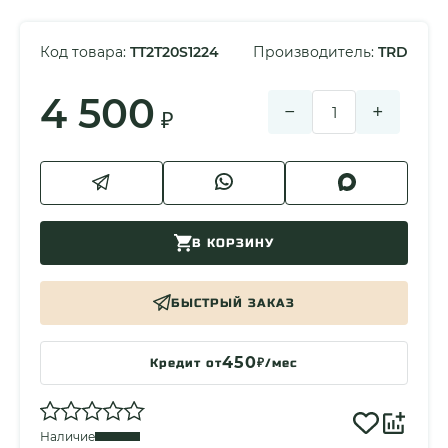
Материал ножа
Нержавеющая сталь м…
Материал ножниц
Нержавеющая сталь м…
Код товара:
TT2T20S1224
Производитель:
TRD
Тип
Плоскогубцы-мультит…
Крепление
Чехол с ременной пе…
4 500
−
+
₽
Цвет
Серый
Размер упаковки
125x40x55
Масса
253 гр
Страна разработки
Китай
Страна сборки
Китай
В КОРЗИНУ
Гарантия производителя
1 Год
БЫСТРЫЙ ЗАКАЗ
450
Кредит от
₽/мес
Наличие