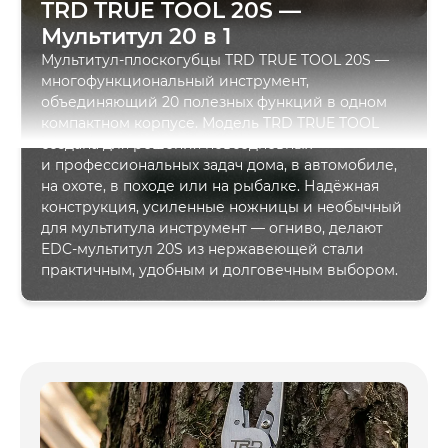
TRD TRUE TOOL 20S —
Мультитул 20 в 1
Мультитул-плоскогубцы TRD TRUE TOOL 20S —
многофункциональный инструмент,
объединяющий 20 полезных функций в одном
компактном корпусе. Модель TRD TRUE TOOL
создана для решения повседневных
и профессиональных задач дома, в автомобиле,
на охоте, в походе или на рыбалке. Надёжная
Читать далее
конструкция, усиленные ножницы и необычный
для мультитула инструмент — огниво, делают
EDC-мультитул 20S из нержавеющей стали
практичным, удобным и долговечным выбором.