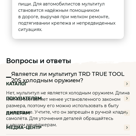
пищи. Для автомобилистов мультитул
становится надёжным помощником
в дороге, выручая при мелком ремонте,
подтягивании крепежа и непредвиденных
ситуациях.
Вопросы и ответы
Является ли мультитул TRD TRUE TOOL
20S холодным оружием?
КАТАЛОГ
Нет, мультитул не является холодным оружием. Длина
ПОКУПАТЕЛЯМ
клинка составляет менее установленного законом
размера, поэтому его можно использовать в быту
и на отдыхе. Учтите, что он запрещён в ручной клади
ДИЛЕРАМ
самолёта. Для уточнения деталей обращайтесь
к нашим менеджерам.
МЕДИА-ЦЕНТР