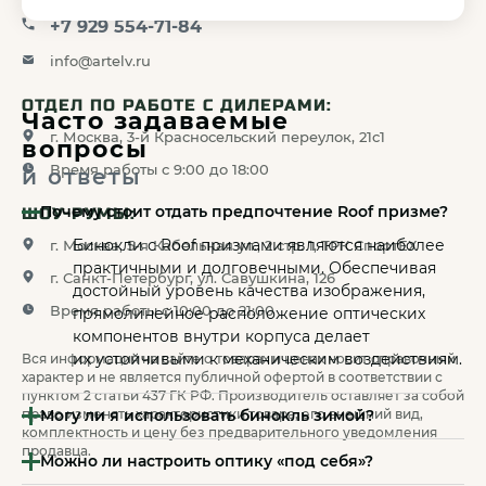
+7 929 554-71-84
info@artelv.ru
ОТДЕЛ ПО РАБОТЕ С ДИЛЕРАМИ:
Часто задаваемые
г. Москва, 3-й Красносельский переулок, 21с1
вопросы
Время работы с 9:00 до 18:00
и ответы
Почему стоит отдать предпочтение Roof призме?
ШОУ-РУМЫ:
Бинокли с Roof призмами являются наиболее
г. Москва, 5-я Кабельная ул., 2 стр. 1, ТРК СпортЕХ
практичными и долговечными. Обеспечивая
г. Санкт-Петербург, ул. Савушкина, 126
достойный уровень качества изображения,
Время работы с 10:00 до 21:00
прямолинейное расположение оптических
компонентов внутри корпуса делает
их устойчивыми к механическим воздействиям.
Вся информация на сайте о товарах и ценах носит справочный
характер и не является публичной офертой в соответствии с
пунктом 2 статьи 437 ГК РФ. Производитель оставляет за собой
Могу ли я использовать бинокль зимой?
право изменять характеристики товара, его внешний вид,
комплектность и цену без предварительного уведомления
Да, бинокли TRD можно использовать круглый
продавца.
Можно ли настроить оптику «под себя»?
год. Они герметичны и имеют азотное