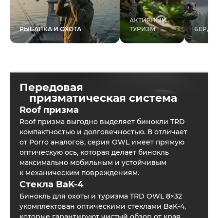
АКТИВНЫЙ
РЫБАЛКА И ОХОТА
ТУРИЗМ
БЕРДВ
Передовая
призматическая система
Roof призма
Roof призма выгодно выделяет бинокли TRD
компактностью и долговечностью. В отличает
от Porro аналогов, серия OWL имеет прямую
оптическую ось, которая делает бинокль
максимально мобильным и устойчивым
к механическим повреждениям.
Стекла BaK-4
Бинокль для охоты и туризма TRD OWL 8×32
укомплектован оптическими стеклами BaK-4,
которые гарантируют чистый обзор от края