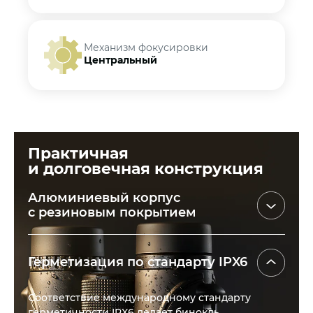
Механизм фокусировки
Центральный
Практичная
и долговечная конструкция
Алюминиевый корпус
с резиновым покрытием
Корпус биноклей TRD изготавливается
из современного алюминиево-магниевого
Герметизация по стандарту IPX6
сплава, обладающим неуязвимостью к коррозии
и высочайшей ударной стойкостью. Надежная
Соответствие международному стандарту
конструкция сохраняет своей ресурс при
герметичности IPX6 делает бинокль