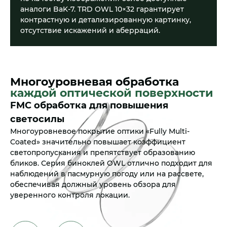
аналоги BaK-7. TRD OWL 10×32 гарантирует
контрастную и детализированную картинку,
отсутствие искажений и аберраций.
Многоуровневая обработка
каждой оптической поверхности
FMC обработка для повышения
светосилы
ает
Многоуровневое покрытие оптики «Fully Multi-
Coated» значительно повышает коэффициент
светопропускания и препятствует образованию
бликов. Серия биноклей OWL отлично подходит для
наблюдений в пасмурную погоду или на рассвете,
обеспечивая должный уровень обзора для
уверенного контроля локации.