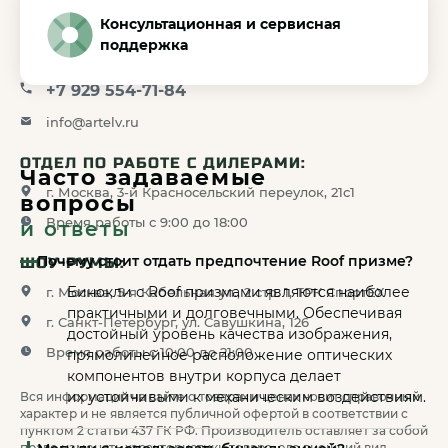
Консультационная и сервисная
КОНТАКТЫ:
поддержка
+7 499 397-71-34
+7 929 554-71-84
info@artelv.ru
ОТДЕЛ ПО РАБОТЕ С ДИЛЕРАМИ:
Часто задаваемые
г. Москва, 3-й Красносельский переулок, 21с1
вопросы
Время работы с 9:00 до 18:00
и ответы
Почему стоит отдать предпочтение Roof призме?
ШОУ-РУМЫ:
Бинокли с Roof призмами являются наиболее
г. Москва, 5-я Кабельная ул., 2 стр. 1, ТРК СпортЕХ
практичными и долговечными. Обеспечивая
г. Санкт-Петербург, ул. Савушкина, 126
достойный уровень качества изображения,
Время работы с 10:00 до 21:00
прямолинейное расположение оптических
компонентов внутри корпуса делает
их устойчивыми к механическим воздействиям.
Вся информация на сайте о товарах и ценах носит справочный
характер и не является публичной офертой в соответствии с
пунктом 2 статьи 437 ГК РФ. Производитель оставляет за собой
право изменять характеристики товара, его внешний вид,