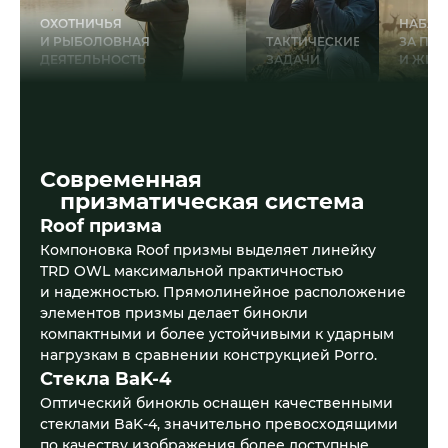
ОХОТНИЧЬЯ
НАБЛЮ
И РЫБОЛОВНАЯ
ТАКТИЧЕСКИЕ
ЗА ПТ
ДЕЯТЕЛЬНОСТЬ
ЗАДАЧИ
И ЖИВ
Современная
призматическая система
Roof призма
Компоновка Roof призмы выделяет линейку
TRD OWL максимальной практичностью
и надежностью. Прямолинейное расположение
элементов призмы делает бинокли
компактными и более устойчивыми к ударным
нагрузкам в сравнении конструкцией Porro.
Стекла BaK-4
Оптический бинокль оснащен качественными
стеклами BaK-4, значительно превосходящими
по качеству изображения более доступные