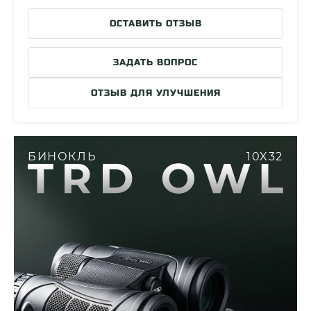
Минимальная дистанция фокусировки
4м
ОСТАВИТЬ ОТЗЫВ
Покрытие корпуса
Обрезиненный
Светопропускная способность
70% - 75%
ЗАДАТЬ ВОПРОС
Система окуляров
3E2G
ОТЗЫВ ДЛЯ УЛУЧШЕНИЯ
Габариты
135x122x48
Масса
530 гр
Страна сборки
Китай
Гарантия производителя
2 Года
БИНОКЛЬ
10X32