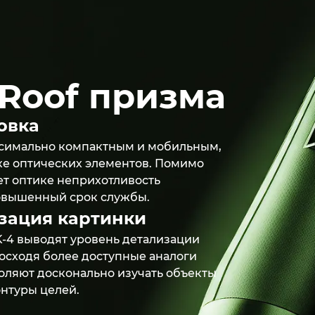
Roof призма
овка
ксимально компактным и мобильным,
е оптических элементов. Помимо
ет оптике неприхотливость
овышенный срок службы.
зация картинки
K-4 выводят уровень детализации
осходя более доступные аналоги
оляют досконально изучать объекты
онтуры целей.