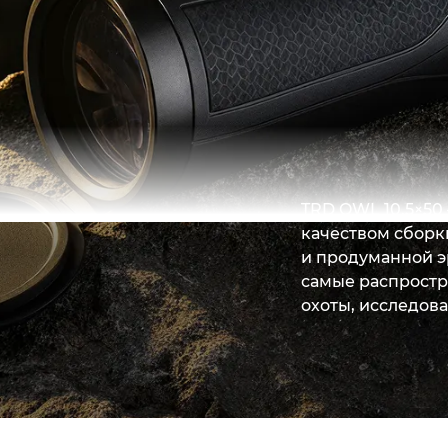
TRD OWL 10.5×50
качеством сборк
и продуманной э
Читать далее
самые распрост
охоты, исследов