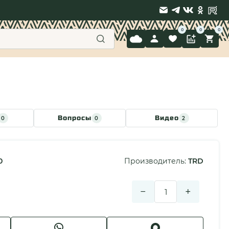
9 397-71-34
Вопросы
Видео
0
0
2
0
Производитель:
TRD
−
+