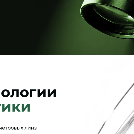
нологии
тики
метровых линз