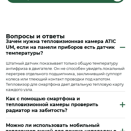
Вопросы и ответы
Зачем нужна тепловизионная камера ATIC
UM, если на панели приборов есть датчик
температуры?
Штатный датчик показывает только общую температуру
антифриза в двигателе. Он не способен увидеть локальный
перегрев отдельного подшипника, заклинивший суппорт
колеса или тлеющий контакт проводки под капотом.
Тепловизор для смартфона дает детальную тепловую карту
каждого узла.
Как с помощью смартфона и
тепловизионной камеры проверить
радиатор на забитость?
Запустите двигатель и прогрейте его до рабочей
Можно ли использовать мобильный
температуры. Наведите тепловизор для измерения ARTELV