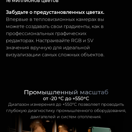
16 миллионов цветов
Интелле
Забудьте о предустановленных цветах.
Визуали
КАТАЛОГ
Впервые в тепловизионных камерах вы
Задайте
можете создавать свои градиенты, как в
температ
ПОКУПАТЕЛЯМ
профессиональных графических
устройс
редакторах. Настраивайте RGB и SV
выше эт
ДИЛЕРАМ
значения вручную для идеальной
цвет. О
визуализации самых сложных объектов.
ручных 
МЕДИА-ЦЕНТР
Такой свободы нет ни у кого.
КОНТАКТЫ:
+7 499 397-71-34
Промышленный масштаб
+7 929 554-71-84
от -20 °C до +550°C
Диапазон измерения до +550°C позволяет проводить
info@artelv.ru
глубокую диагностику промышленного оборудования,
двигателей и систем отопления.
ОТДЕЛ ПО РАБОТЕ С ДИЛЕРАМИ:
г. Москва, 3-й Красносельский переулок, 21с1