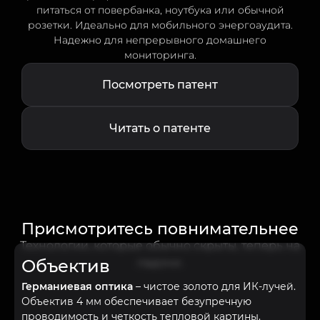
питаться от повербанка, ноутбука или обычной
розетки. Идеально для мобильного энергоаудита.
Надежно для непрерывного домашнего
мониторинга.
Посмотреть патент
Читать о патенте
Присмотритесь повнимательнее
Технологии, которые обычно скрыты, теперь на
Объектив
ладони.
Германиевая оптика
– чистое золото для ИК-лучей.
С
Объектив 4 мм обеспечивает безупречную
с
проводимость и четкость тепловой картины.
у