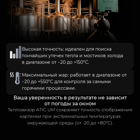
Время работы с 9:00 до 18:00
ШОУ-РУМЫ:
г. Москва, 5-я Кабельная ул., 2 стр. 1, ТРК СпортЕХ
г. Санкт-Петербург, ул. Савушкина, 126
Время работы с 10:00 до 21:00
Высокая точность: идеален для поиска
тончайших утечек тепла и мостиков холода
Вся информация на сайте о товарах и ценах носит справочный
в диапазоне от −20 до +150°C.
характер и не является публичной офертой в соответствии с
пунктом 2 статьи 437 ГК РФ. Производитель оставляет за собой
право изменять характеристики товара, его внешний вид,
Максимальный жар: работает в диапазоне от
комплектность и цену без предварительного уведомления
−20 до +550°C для контроля за самыми
продавца.
горячими процессами.
Ваша уверенность в результате не зависит
от погоды за окном
ТОРГОВЫЙ ДОМ «АРТ-ЭЛВ» ©
2026
ГОД
Тепловизор ATIC UM сохраняет точность отображения
картинки при экстремальных температурах
окружающей среды (от -20 до +80°C).