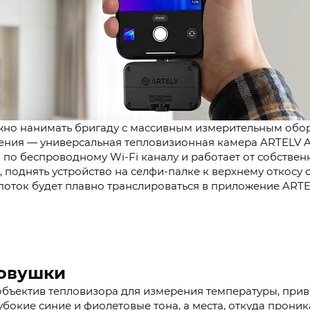
жно нанимать бригаду с массивным измерительным обор
ления —
универсальная тепловизионная камера ARTELV 
по беспроводному Wi-Fi каналу и работает от собственн
, поднять устройство на селфи-палке к верхнему откосу
опоток будет плавно транслироваться в приложение ARTE
ловушки
 объектив тепловизора для измерения температуры, при
окие синие и фиолетовые тона, а места, откуда проник