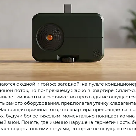
аются с одной и той же загадкой: на пульте кондиционер
яной поток, но по-прежнему жарко в квартире. Сплит-с
чивает киловатты в счетчике, но прохлады не ощущается
ть самого оборудования, предполагая утечку хладагента
 Настоящая причина того, что квартира превращается в 
ух, будучи более тяжелым, моментально покидает комн
ный зной. Понять, где именно нарушена герметичность, 
ает внутрь тонкими струями, которые не ощущаются ко