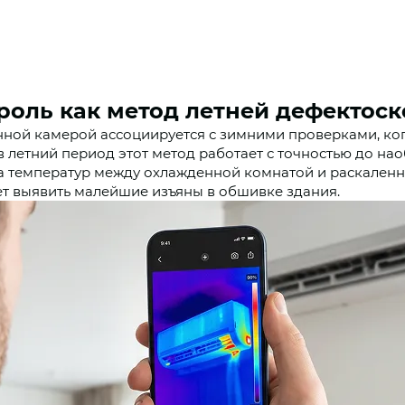
оль как метод летней дефектос
ной камерой ассоциируется с зимними проверками, ко
в летний период этот метод работает с точностью до на
ица температур между охлажденной комнатой и раскале
яет выявить малейшие изъяны в обшивке здания.