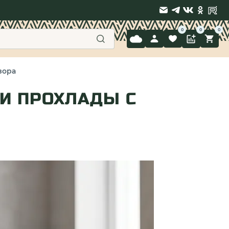
9 397-71-34
зора
И ПРОХЛАДЫ С