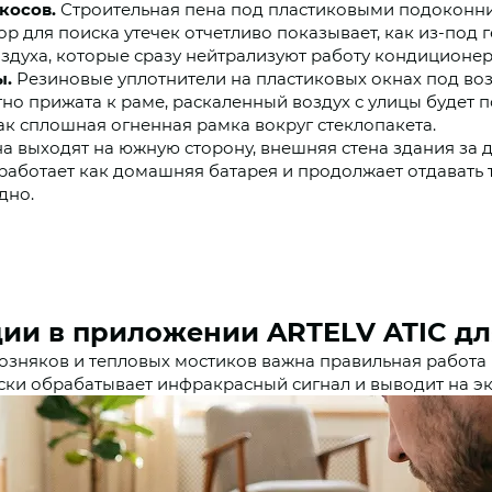
косов.
Строительная пена под пластиковыми подоконни
ор для поиска утечек отчетливо показывает, как из-под 
здуха, которые сразу нейтрализуют работу кондиционер
ы.
Резиновые уплотнители на пластиковых окнах под во
тно прижата к раме, раскаленный воздух с улицы будет 
ак сплошная огненная рамка вокруг стеклопакета.
а выходят на южную сторону, внешняя стена здания за д
работает как домашняя батарея и продолжает отдавать 
дно.
ции в приложении ARTELV ATIC д
озняков и тепловых мостиков важна правильная работа
ки обрабатывает инфракрасный сигнал и выводит на эк