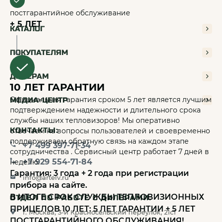
постгарантийное обслуживание
+ 5 ЛЕТ
КАТАЛОГ
ПОКУПАТЕЛЯМ
ДИЛЕРАМ
10 ЛЕТ ГАРАНТИИ
Официальная гарантия сроком 5 лет является лучшим
МЕДИА-ЦЕНТР
подтверждением надежности и длительного срока
службы наших тепловизоров! Мы оперативно
КОНТАКТЫ:
отвечаем на вопросы пользователей и своевременно
поддерживаем обратную связь на каждом этапе
+7 499 397-71-34
сотрудничества . Сервисный центр работает 7 дней в
+7 929 554-71-84
неделю.
Гарантия: 3 года + 2 года при регистрации
info@artelv.ru
прибора на сайте.
В ИТОГЕ СРОК СЛУЖБЫ ТЕПЛОВИЗИОННЫХ
ОТДЕЛ ПО РАБОТЕ С ДИЛЕРАМИ:
ПРИЦЕЛОВ 10 ЛЕТ: 5 ЛЕТ ГАРАНТИИ + 5 ЛЕТ
г. Москва, 3-й Красносельский переулок, 21с1
ПОСТГАРАНТИЙНОГО ОБСЛУЖИВАНИЯ!