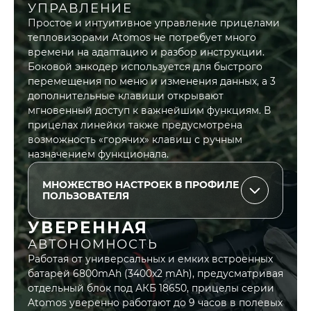
УПРАВЛЕНИЕ
Простое и интуитивное управление прицелами
тепловизорами Atomos не потребует много
времени на адаптацию и разбор инструкции.
Боковой энкодер используется для быстрого
перемещения по меню и изменения данных, а 3
дополнительные клавиши открывают
мгновенный доступ к важнейшим функциям. В
прицелах линейки также предусмотрена
возможность «горячих» клавиш с ручным
назначением функционала.
МНОЖЕСТВО НАСТРОЕК В ПРОФИЛЕ
ПОЛЬЗОВАТЕЛЯ
3 режима отображения: лес, поиск и
УВЕРЕННАЯ
личный, выделение горячих точек
АВТОНОМНОСТЬ
6 палитр отображения
Работая от универсальных и емких встроенных
Регулировка яркости
батарей 6800mAh (3400x2 mAh), предусматривая
Регулировка контрастности
отдельный блок под АКБ 18650, прицелы серии
Регулировка оттенка
Atomos уверенно работают до 9 часов в полевых
Регулировка резкости