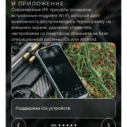
И ПРИЛОЖЕНИЕ
Современные ИК прицелы оснащены
встроенным модулем Wi-Fi, который дает
возможность воспроизводить термограмму на
внешнем экране, удаленно управлять
настройками со смартфона, планшета на базе
операционной системы iOs или Android.
Поддержка iOs устройств
П