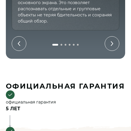
о
основного экрана. Это позволяет
в
распознавать отдельные и групповые
с
объекты не теряя бдительность и сохраняя
р
общий обзор.
ОФИЦИАЛЬНАЯ ГАРАНТИЯ
официальная гарантия
5 ЛЕТ