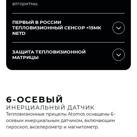
алгоритмы.
ПЕРВЫЙ В РОССИИ
ТЕПЛОВИЗИОННЫЙ СЕНСОР <15MK
NETD
ЗАЩИТА ТЕПЛОВИЗИОННОЙ
МАТРИЦЫ
6-ОСЕВЫЙ
Тепловизионные прицелы Atomos оснащены
ИНЕРЦИАЛЬНЫЙ ДАТЧИК
сенсором с тепловой чувствительностью <15 mK
Тепловизионные прицелы Atomos оснащены 6-
и минимальной погрешностью ±1 mK. Это
осевым инерциальным датчиком, включающим
обеспечивает чёткое, контрастное изображение
гироскоп, акселерометр и магнитометр.
Система защиты сенсора автоматически
даже в условиях тумана, осадков, высокой
предотвращает воздействие прямых солнечных