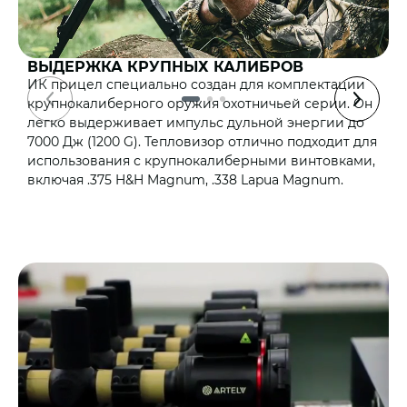
ВЫДЕРЖКА КРУПНЫХ КАЛИБРОВ
ИК прицел специально создан для комплектации
С
крупнокалиберного оружия охотничьей серии. Он
г
легко выдерживает импульс дульной энергии до
и
7000 Дж (1200 G). Тепловизор отлично подходит для
э
использования с крупнокалиберными винтовками,
э
включая .375 H&H Magnum, .338 Lapua Magnum.