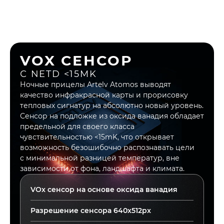
Обнаружение зайца
680м
Распознание зайца
170м
Обнаружение лисы
1240м
Распознание лисы
310м
VOX СЕНСОР
Гарантия производителя
5 Лет
С NETD <15MK
Ночные прицелы Аrtelv Atomos выводят
качество инфракрасной карты и прорисовку
тепловых сигнатур на абсолютно новый уровень.
Сенсор на подложке из оксида ванадия обладает
предельной для своего класса
чувствительностью <15mK, что открывает
возможность безошибочно распознавать цели
с минимальной разницей температур, вне
зависимости от фона, ландшафта и климата.
VOx сенсор на основе оксида ванадия
Разрешение сенсора
640x512px