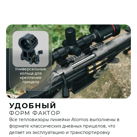
Универсальные
кольца для
крепления
прицела
УДОБНЫЙ
ФОРМ ФАКТОР
Все тепловизоры линейки Atomos выполнены в
К
формате классических дневных прицелов, что
м
делает их эксплуатацию и транспортировку
в