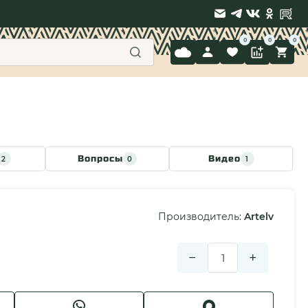
9 397-71-34
Вопросы
Видео
2
0
1
Производитель:
Artelv
−
+