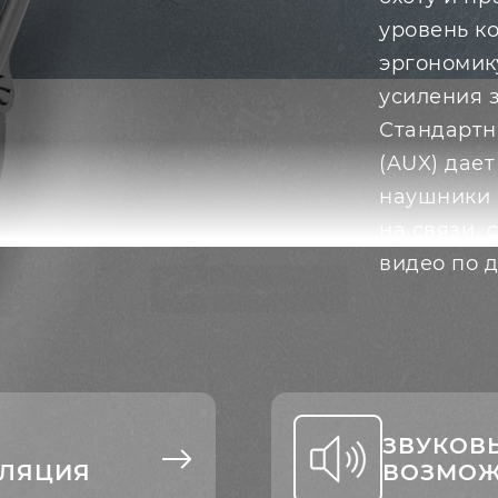
уровень к
эргономик
усиления з
Стандартн
(AUX) дае
наушники 
на связи,
видео по 
Читать далее
ЗВУКОВ
ЛЯЦИЯ
ВОЗМОЖ