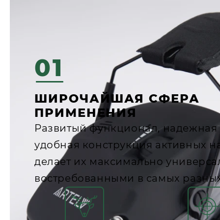
01
ШИРОЧАЙШАЯ СФЕРА
ПРИМЕНЕНИЯ
Развитый функционал, надежная
удобная конструкция активных 
делает их максимально универс
востребованными в самых разных