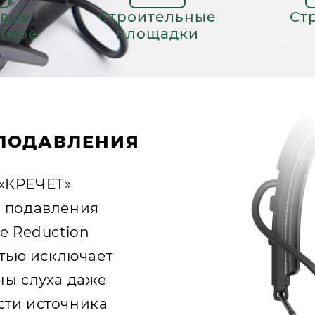
овые
Строительные
Ст
 тире
площадки
 ПОДАВЛЕНИЯ
«КРЕЧЕТ»
о подавления
e Reduction
стью исключает
ны слуха даже
сти источника