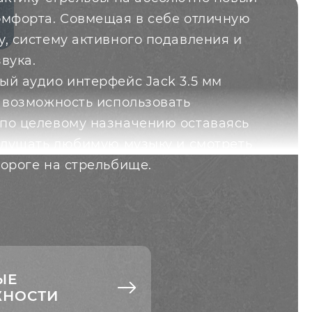
омфорта. Совмещая в себе отличную
у, систему активного подавления и
вука.
ый аудио интерфейс Jack 3.5 мм
т возможность использовать
по целевому назначению оставаясь
 слушать любимую музыку и смотреть
дороге на стрельбище.
ЫЕ
НОСТИ