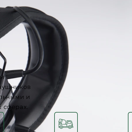
 и
наушников
альными и
 сферах.