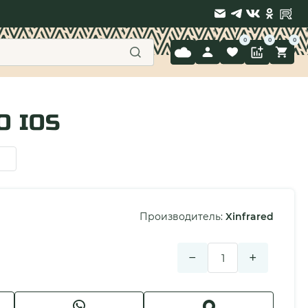
9 397-71-34
O IOS
Производитель:
Xinfrared
−
+