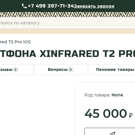
+7 499 397-71-34
Заказать звонок
+7 49
ed T2 Pro iOS
ТФОНА XINFRARED T2 PR
тзывы
Вопросы
Похожие товары
0
0
Код товара:
None
45 000
₽