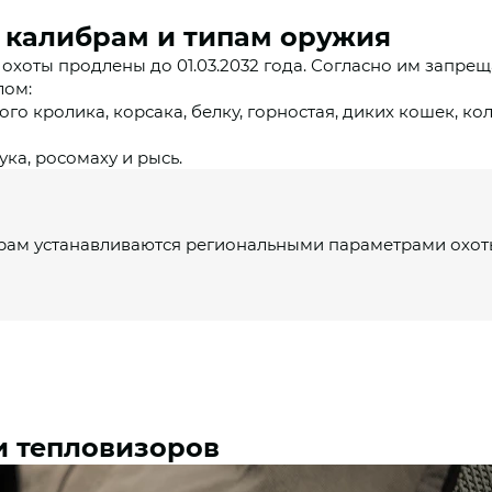
о калибрам и типам оружия
оты продлены до 01.03.2032 года. Согласно им запрещ
лом:
го кролика, корсака, белку, горностая, диких кошек, коло
ка, росомаху и рысь.
ам устанавливаются региональными параметрами охот
и тепловизоров