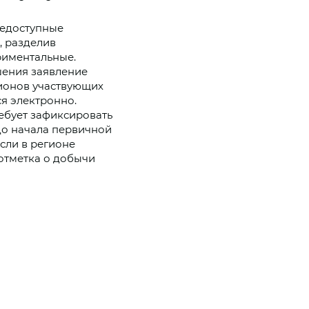
щедоступные
, разделив
риментальные.
ения заявление
гионов участвующих
я электронно.
ебует зафиксировать
до начала первичной
сли в регионе
отметка о добычи