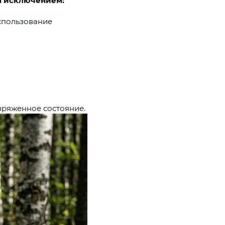
а исключением:
использование
зряженное состояние.