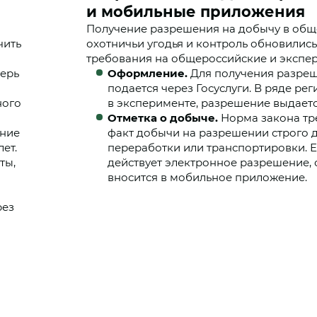
и мобильные приложения
Получение разрешения на добычу в об
чить
охотничьи угодья и контроль обновились
требования на общероссийские и экспе
перь
Оформление.
Для получения разреш
подается через Госуслуги. В ряде ре
ного
в эксперименте, разрешение выдаетс
Отметка о добыче.
Норма закона тр
ение
факт добычи на разрешении строго 
ет.
переработки или транспортировки. Е
ты,
действует электронное разрешение, 
вносится в мобильное приложение.
рез