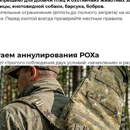
апрещено для добычи птиц и охотничьих животных з
ицы, енотовидной собаки, барсука, бобров.
ительные ограничения (вплоть до полного запрета) на 
и. Перед охотой всегда проверяйте местные правила.
гаем аннулирования РОХа
т строгого соблюдения двух условий: «зачехление» и ра