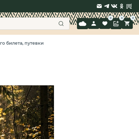
9 397-71-34
го билета, путевки