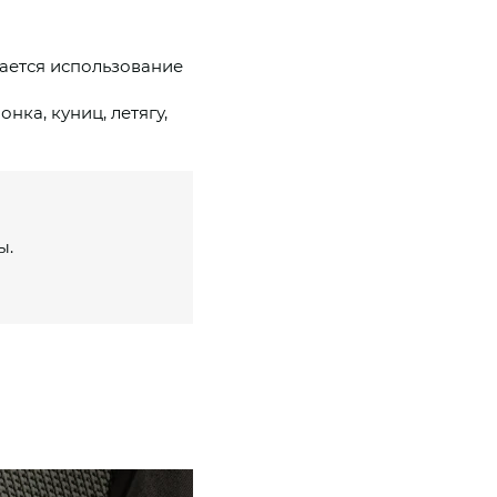
ается использование
нка, куниц, летягу,
ы.