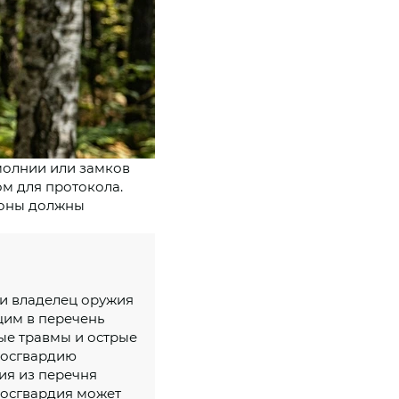
молнии или замков
м для протокола.
роны должны
и владелец оружия
щим в перечень
ые травмы и острые
Росгвардию
ия из перечня
Росгвардия может