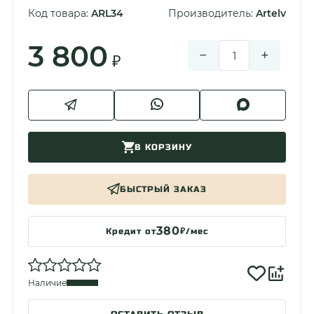
Материал корпуса
Авиационный алюмини…
Код товара:
ARL34
Производитель:
Artelv
Цвет
Черный
Габариты
57.8x20x48.6 мм
3 800
−
+
₽
Масса
94 гр
Страна разработки
Россия
Страна сборки
Китай
Гарантия производителя
3 Года
В КОРЗИНУ
БЫСТРЫЙ ЗАКАЗ
380
Кредит от
₽/мес
Наличие