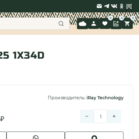
9 397-71-34
5 1X34D
Производитель:
iRay Technology
−
+
₽