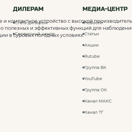
ДИЛЕРАМ
МЕДИА-ЦЕНТР
 и компактное устройство с высокой производител
Стать дилером
Новости
 полезных и эффективных функций для наблюдения 
Сервисный центр
Статьи
ии в суровых погодных условиях.
Акции
Rutube
Группа ВК
YouTube
Группа ОК
Канал МАКС
Канал ТГ