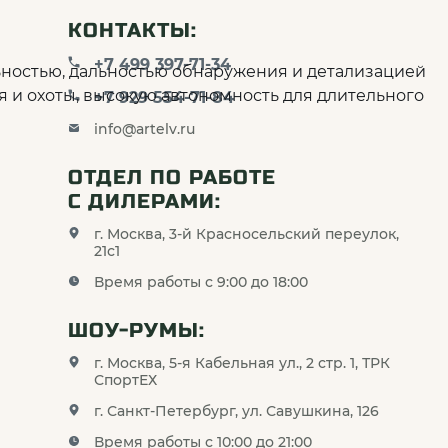
КОНТАКТЫ:
+7 499 397-71-34
ьностью, дальностью обнаружения и детализацией
и охоты, высокую автономность для длительного
+7 929 554-71-84
info@artelv.ru
ОТДЕЛ ПО РАБОТЕ
С ДИЛЕРАМИ:
г. Москва, 3-й Красносельский переулок,
21с1
Время работы с 9:00 до 18:00
ШОУ-РУМЫ:
г. Москва, 5-я Кабельная ул., 2 стр. 1, ТРК
СпортЕХ
г. Санкт-Петербург, ул. Савушкина, 126
Время работы с 10:00 до 21:00