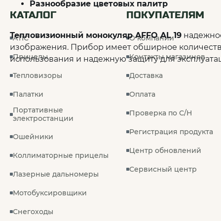
Разнообразие цветовых палитр
КАТАЛОГ
ПОКУПАТЕЛЯМ
Тепловизионный монокуляр AFFO AL 19
надежное
ATIC
О компании
изображения. Прибор имеет обширное количество
Прицелы
Контакты магазинов
использования и надежную защиту для эксплуатац
Тепловизоры
Доставка
Палатки
Оплата
Портативные
Проверка по С/Н
электростанции
Регистрация продукта
Ошейники
Центр обновлений
Коллиматорные прицелы
Сервисный центр
Лазерные дальномеры
Мотобуксировщики
Снегоходы