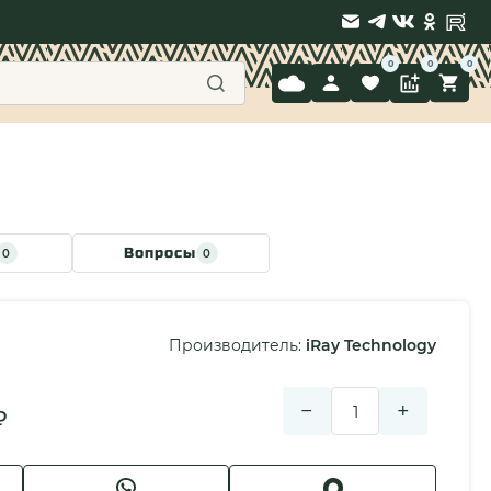
9 397-71-34
Вопросы
0
0
Производитель:
iRay Technology
−
+
₽