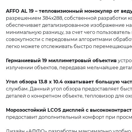
AFFO AL 19 – тепловизионный монокуляр от вед
разрешением 384х288, собственной разработки к
обеспечивает детализированное изображение на 
минимальную разницу, за счет чего пользователь
совокупности с передовыми алгоритмами обрабо
легко можете отслеживать быстро перемещающие
Германиевый 19 миллиметровый объектив
устро
излучении объектов, передавая мельчайшее дета
Угол обзора 13.8 x 10.4 охватывает большую ча
службам. Данный угол обзора предоставляет быст
деталей о конкретном объекте, тепловизор для охо
Морозостойкий LCOS дисплей с высококонтрас
предоставит дополнительный комфорт при просм
Дизайн «АФФО» разработан максимально удобно и