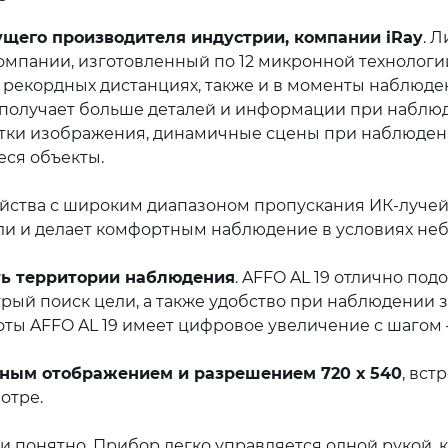
ущего производителя индустрии, компании iRay
. 
омпании, изготовленный по 12 микронной технологии
рекордных дистанциях, также и в моменты наблюден
 получает больше деталей и информации при наблюд
тки изображения, динамичные сцены при наблюдени
ся объекты.
йства с широким диапазоном пропускания ИК-лучей
ли и делает комфортным наблюдение в условиях неб
сть территории наблюдения
. AFFO AL 19 отлично по
рый поиск цели, а также удобство при наблюдении з
ты AFFO AL 19 имеет цифровое увеличение с шагом – 1
тным отображением и разрешением 720 х 540
, вст
отре.
 понятно. Прибор легко управляется одной рукой, 