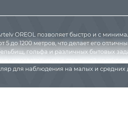
rtelv OREOL позволяет быстро и с миним
т 5 до 1200 метров, что делает его отлич
рельбищ, гольфа и различных бытовых зад
ым просветлением и статичной кратность
уляр для наблюдения на малых и средних
Читать далее