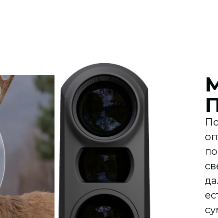
По
оп
по
св
да
ес
су