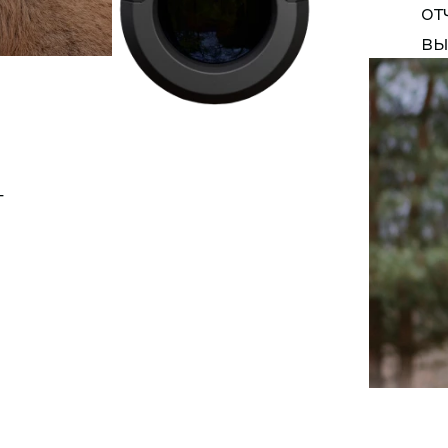
от
вы
т