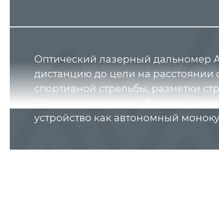
Оптический лазерный дальномер A
дистанцию до цели на расстоянии о
спортивной стрельбы, разметки ст
20‑миллиметровый объектив с полн
устройство как автономный монок