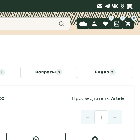
9 397-71-34
Вопросы
Видео
4
0
2
00
Производитель:
Artelv
−
+