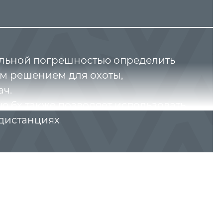
альной погрешностью определить
ным решением для охоты,
ач.
ю 6х также позволяет использовать
 дистанциях