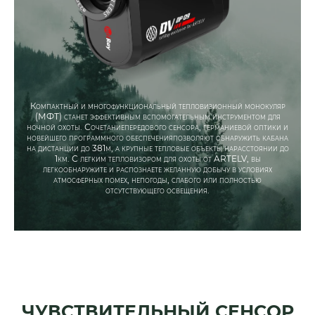
Компактный и многофункциональный тепловизионный монокуляр
(МФТ) станет эффективным вспомогательным инструментом для
ночной охоты. Сочетаниепередового сенсора, германиевой оптики и
новейшего программного обеспеченияпозволяют обнаружить кабана
на дистанции до 381м, а крупные тепловые объекты нарасстоянии до
1км. С легким тепловизором для охоты от ARTELV, вы
легкообнаружите и распознаете желанную добычу в условиях
атмосферных помех, непогоды, слабого или полностью
отсутствующего освещения.
ЧУВСТВИТЕЛЬНЫЙ СЕНСОР