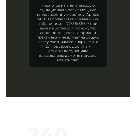
Несмотря на впечатляющую
функциональность и мощную
тепловизионную систему, Артелв
МФТ 09 обладает минимальными
габаритами — 77x56x36 мм при
весе не более 85г. Монокуляр
легко помещается в карман и
практически не влияет на общую
массу охотничьего снаряжения.
Для быстрого доступа к
основным функциям
пользователю даже не придется
менять хват.