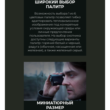
ШИРОКИЙ ВЫБОР
ПАЛИТР
Возможность выбора 1 из 6
цветовых палитр позволяет гибко
адаптировать тепловизионное
изображения под конкретные
условия окружающей среды или
личные предпочтения
пользователя. На выбор охотника
доступны следующие варианты
палитр: горячий белый и черный,
радуга (обычная, насыщенная или
железная), а также железный серый.
МИНИАТЮРНЫЙ
РАЗМЕР