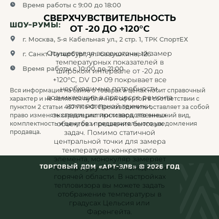
Время работы с 9:00 до 18:00
СВЕРХЧУВСТВИТЕЛЬНОСТЬ
ШОУ-РУМЫ:
ОТ -20 ДО +120°C
г. Москва, 5-я Кабельная ул., 2 стр. 1, ТРК СпортЕХ
Осуществляя высокоточный замер
г. Санкт-Петербург, ул. Савушкина, 126
температурных показателей в
Время работы с 10:00 до 21:00
широком интервале от -20 до
+120°С, DV DP 09 покрывает все
необходимые потребности,
Вся информация на сайте о товарах и ценах носит справочный
возникающие в процессе ремонта
характер и не является публичной офертой в соответствии с
компьютерной техники,
пунктом 2 статьи 437 ГК РФ. Производитель оставляет за собой
экспедиции производственных
право изменять характеристики товара, его внешний вид,
объектов и решения бытовых
комплектность и цену без предварительного уведомления
задач. Помимо статичной
продавца.
центральной точки для замера
температуры конкретного
элемента, монокуляр замеряет
температуру самой холодной и
ТОРГОВЫЙ ДОМ «АРТ-ЭЛВ» ©
2026
ГОД
горячей области. В настройках
тепловизора вы можете задать
отображение температуры в
градусах Цельсия или
Фаренгейта.