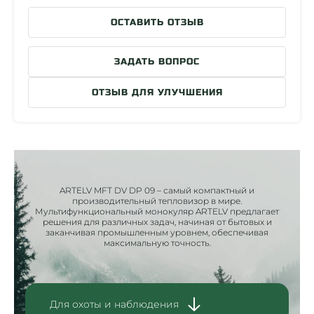
Распознание автомобиля
315м
ОСТАВИТЬ ОТЗЫВ
Обнаружение (1.7м x 0.5м)
452м
Распознание (1.7м x 0.5м)
144м
ЗАДАТЬ ВОПРОС
Обнаружение кабана
381м
ОТЗЫВ ДЛЯ УЛУЧШЕНИЯ
Распознание кабана
121м
Замер температуры
-20C ~ +120C
Температурная погрешность
+-5%
Гарантия производителя
2 года
ARTELV MFT DV DP 09 – самый компактный и
производительный тепловизор в мире.
Мультифункциональный монокуляр ARTELV предлагает
решения для различных задач, начиная от бытовых и
заканчивая промышленным уровнем, обеспечивая
максимальную точность.
Для охоты и наблюдения