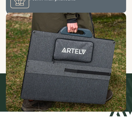
г. Москва, 5-я Кабельная ул., 2 стр. 1, ТРК СпортЕХ
г. Санкт-Петербург, ул. Савушкина, 126
Время работы с 10:00 до 21:00
Вся информация на сайте о товарах и ценах носит справочный
характер и не является публичной офертой в соответствии с
пунктом 2 статьи 437 ГК РФ. Производитель оставляет за собой
право изменять характеристики товара, его внешний вид,
комплектность и цену без предварительного уведомления
продавца.
ТОРГОВЫЙ ДОМ «АРТ-ЭЛВ» ©
2026
ГОД