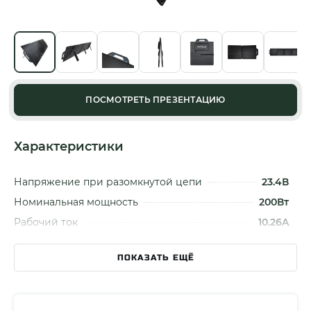
ПОСМОТРЕТЬ ПРЕЗЕНТАЦИЮ
Характеристики
Напряжение при разомкнутой цепи
23.4В
Номинальная мощность
200Вт
Рабочий ток
10.26A
Размер в разложенном виде
2337x540x5 мм
(ДxШxВ)
ПОКАЗАТЬ ЕЩЁ
Размер в сложенном виде (ДxШxВ)
523x440x45 мм
Тип элемента
Монокристаллический…